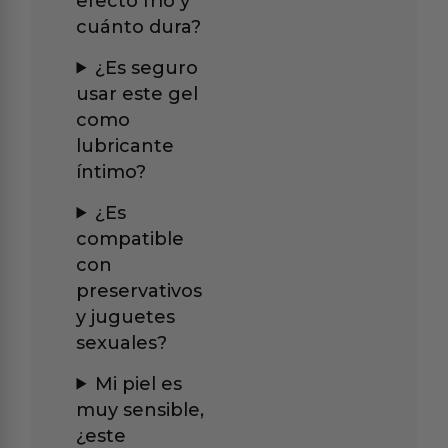
efecto frío y
cuánto dura?
¿Es seguro
usar este gel
como
lubricante
íntimo?
¿Es
compatible
con
preservativos
y juguetes
sexuales?
Mi piel es
muy sensible,
¿este