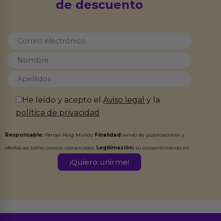
de descuento
He leído y acepto el
Aviso legal
y la
política de privacidad
Responsable:
Ferran Roig Muñoz
Finalidad:
envío de publicaciones y
ofertas así como correos comerciales.
Legitimación:
su consentimiento en
este formulario.
Destinatarios:
Ferran Roig Muñoz. Podrás ejercer tus
Derechos de Acceso, Rectificación, Limitación, Oposición o Supresión de los
datos en el correo hola@erotiks.es. Para más información consulta nuestro
Aviso legal
Política de Privacidad
y nuestra
.