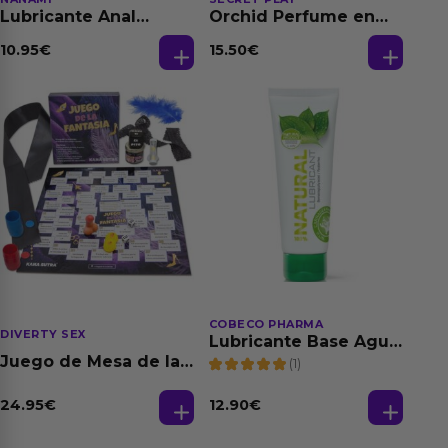
Lubricante Anal
Orchid Perfume en
Relajante Extra
Aceite con
Dilatación Base Agua
Feromonas 20 ml
10.95
€
15.50
€
150 ml
COBECO PHARMA
DIVERTY SEX
Lubricante Base Agua
100% Natural 125 ml
Juego de Mesa de las
(1)
Fantasias
24.95
€
12.90
€