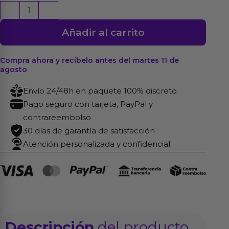
Gel
-
+
de
Añadir al carrito
Masaje
Ice
Feel
Compra ahora y recíbelo antes del martes 11 de
agosto
200
ml
Envío 24/48h en paquete 100% discreto
cantidad
Pago seguro con tarjeta, PayPal y
contrareembolso
30 días de garantía de satisfacción
Atención personalizada y confidencial
Descripción
del producto