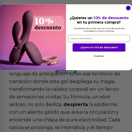
¿Quieres un
10% de descuento
en tu primera compra?
Regístrate para recibir acceso a nuestras últimas
novedades y mejores ofertas.
Más
informacion
Email
¡Quiero mi 10% de descuento!
Imagina el suspiro contenido que recorre la piel
No, gracias
cuando la temperatura cambia, ese instante
preciso en el que el tacto se convierte en un
lenguaje de anticipación. Es en ese territorio de
transición donde este gel despliega su magia,
transformando la calidez corporal en un lienzo
de sensaciones vívidas. Su fórmula, un elixir
sedoso, no solo desliza;
despierta
la epidermis
con un aliento gélido que aviva la circulación y
enciende una chispa de pura electricidad. Cada
caricia se prolonga, se intensifica, y el tiempo