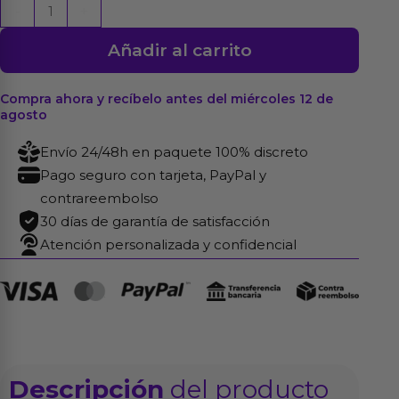
Gorra
-
+
Super
Añadir al carrito
Pene
Musical
cantidad
Compra ahora y recíbelo antes del miércoles 12 de
agosto
Envío 24/48h en paquete 100% discreto
Pago seguro con tarjeta, PayPal y
contrareembolso
30 días de garantía de satisfacción
Atención personalizada y confidencial
Descripción
del producto