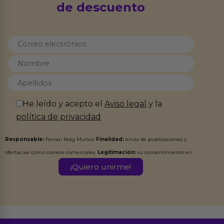
de descuento
He leído y acepto el
Aviso legal
y la
política de privacidad
Responsable:
Ferran Roig Muñoz
Finalidad:
envío de publicaciones y
ofertas así como correos comerciales.
Legitimación:
su consentimiento en
este formulario.
Destinatarios:
Ferran Roig Muñoz. Podrás ejercer tus
Derechos de Acceso, Rectificación, Limitación, Oposición o Supresión de los
datos en el correo hola@erotiks.es. Para más información consulta nuestro
Aviso legal
Política de Privacidad
y nuestra
.