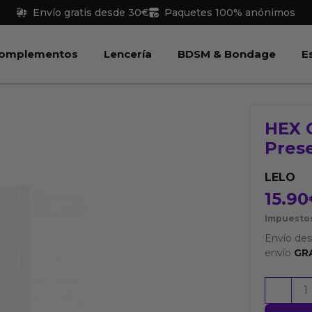
Envío gratis desde 30€
Paquetes 100% anónimos
 Juguetes
Abrir Complementos
Abrir Lencería
Abri
omplementos
Lencería
BDSM & Bondage
E
HEX 
Prese
LELO
15.90
Impuestos
Envío de
envío
GR
HEX
-
ORIGIN