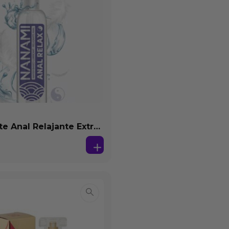
te Anal Relajante Extra
ón Base Agua 150 ml