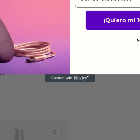
a para devolver productos
¡Quiero mi 
gusten o no los quieras.
ca de devoluciones.
N
do