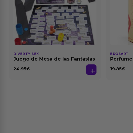
DIVERTY SEX
EROSART
Juego de Mesa de las Fantasias
Perfume
24.95
€
19.85
€