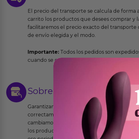
El precio del transporte se calcula de forma
carrito los productos que desees comprar y la
facilitaremos el precio exacto del transport
de envío elegida y el modo.
Importante:
Todos los pedidos son expedidos
cuando se cursen antes de las 13:00 horas y e
Sobre las
devoluciones
Garantizamos que los productos que vende
correctamente y que si tienen algún defecto 
cambiamos sin costo alguno. La ley de 2 años 
los productos tienen garantía contra defecto
ese periodo pero no por mal uso o uso indeb