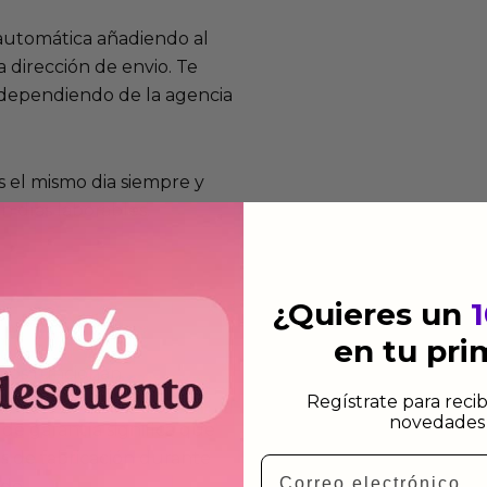
 automática añadiendo al
 dirección de envio. Te
e dependiendo de la agencia
 el mismo dia siempre y
n días laborables.
¿Quieres un
en tu pr
mos funcionan
de fabricación te lo
Regístrate para recib
novedades 
de garantía significa que
s de fabricación durante
Email
ido.