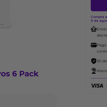
Preserva
6
Pack
Compra a
9 de ago
cantida
Envío
discr
Pago 
cont
30 dí
Atenc
os 6 Pack