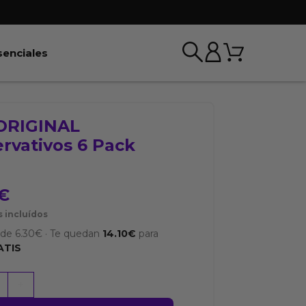
Carrito
r BDSM & Bondage
Abrir Esenciales
senciales
ORIGINAL
rvativos 6 Pack
€
 incluídos
sde
6.30
€
·
Te quedan
14.10
€
para
ATIS
+
AL