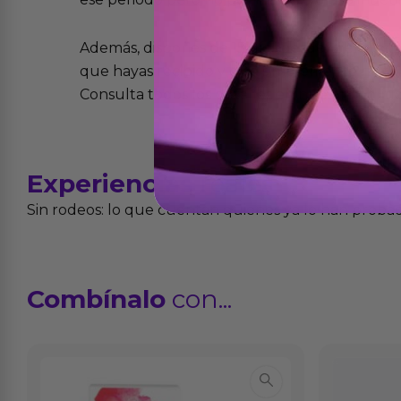
Además, dispones de 15 días desde la entreg
que hayas recibido y que simplemente no te 
Consulta todos los detalles en nuestra políti
Experiencias
reales
Sin rodeos: lo que cuentan quienes ya lo han proba
Combínalo
con...