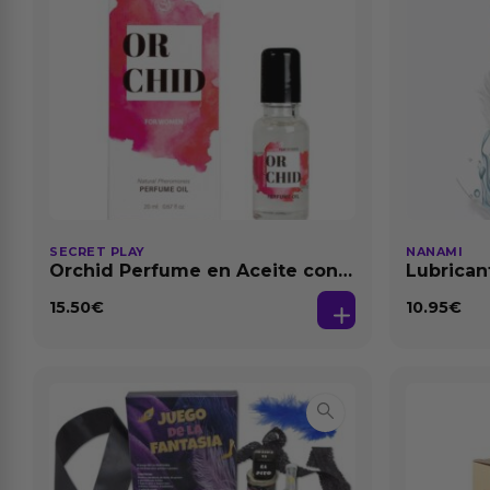
SECRET PLAY
NANAMI
Orchid Perfume en Aceite con
Lubrican
Feromonas 20 ml
Dilataci
15.50
€
10.95
€