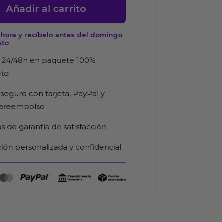
tivos
Añadir al carrito
hora y recíbelo antes del domingo
sto
d
 24/48h en paquete 100%
eto
seguro con tarjeta, PayPal y
rareembolso
as de garantía de satisfacción
ión personalizada y confidencial