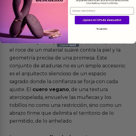
Regístrate para recibir acceso a nuestras últimas
novedades y mejores ofertas.
Email
Más
informacion
¡Quiero mi 10% de descuento!
No, gracias
Existe un momento en el que el lenguaje se
desvanece y solo queda el eco de la respiración,
el roce de un material suave contra la piel y la
geometría precisa de una promesa. Este
conjunto de ataduras no es un simple accesorio;
es el arquitecto silencioso de un espacio
sagrado donde la confianza se forja con cada
ajuste. El
cuero vegano
, de una textura
aterciopelada, envuelve las muñecas y los
tobillos no como una restricción, sino como un
abrazo firme que delimita el territorio de lo
permitido, de lo anhelado.