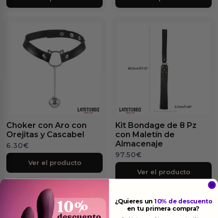
Choker con Aro con
Kit Bondage de 8 Pz
Orejitas y Cascabel
con Maletín de
Almacenaje
6.30
€
97.50
€
Ver el producto
Ver el producto
¿Quieres un
10% de descuento
en tu primera compra?