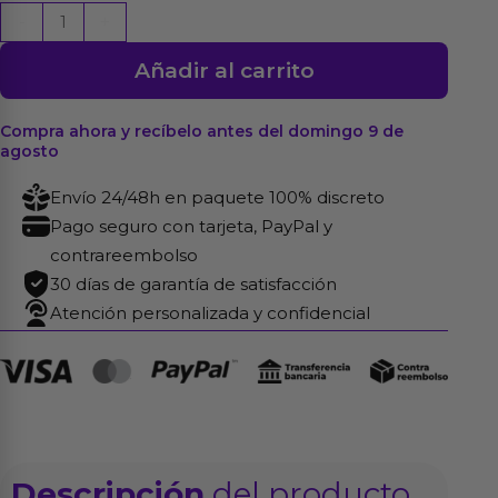
Hog
-
+
Tie
Añadir al carrito
Diamond
Cuero
Vegano
Compra ahora y recíbelo antes del domingo 9 de
agosto
cantidad
Envío 24/48h en paquete 100% discreto
Pago seguro con tarjeta, PayPal y
contrareembolso
30 días de garantía de satisfacción
Atención personalizada y confidencial
Descripción
del producto