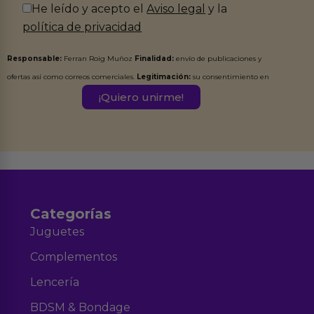
He leído y acepto el
Aviso legal
y la
política de privacidad
Responsable:
Ferran Roig Muñoz
Finalidad:
envío de publicaciones y
ofertas así como correos comerciales.
Legitimación:
su consentimiento en
este formulario.
Destinatarios:
Ferran Roig Muñoz. Podrás ejercer tus
Derechos de Acceso, Rectificación, Limitación, Oposición o Supresión de los
datos en el correo hola@erotiks.es. Para más información consulta nuestro
Aviso legal
Política de Privacidad
y nuestra
.
Categorías
Juguetes
Complementos
Lencería
BDSM & Bondage