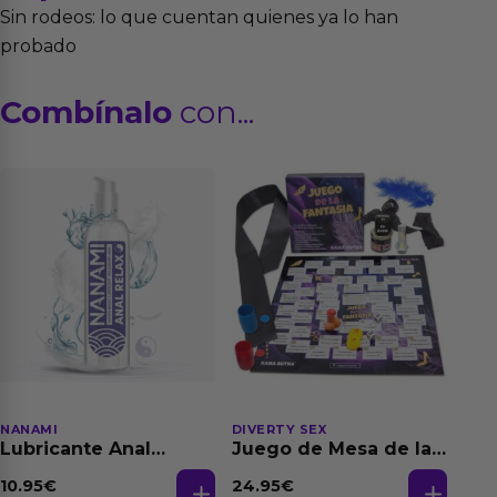
Sin rodeos: lo que cuentan quienes ya lo han
probado
Combínalo
con...
NANAMI
DIVERTY SEX
Lubricante Anal
Juego de Mesa de las
Relajante Extra
Fantasias
Dilatación Base Agua
10.95
€
24.95
€