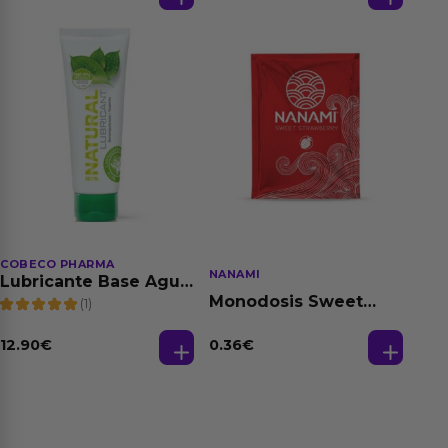
150 ml
COBECO PHARMA
NANAMI
Lubricante Base Agua
100% Natural 125 ml
Monodosis Sweet
(1)
Strawberry - Fresa
Base Agua 4 ml
12.90
€
0.36
€