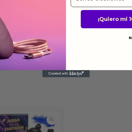
a para devolver productos
gusten o no los quieras.
¡Quiero mi 
ca de devoluciones.
N
do