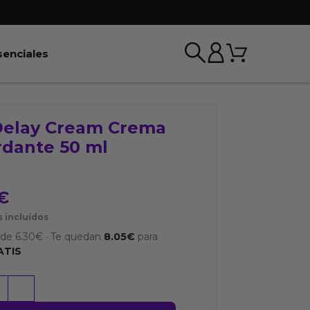
Carrito
r BDSM & Bondage
Abrir Esenciales
senciales
Delay Cream Crema
rdante 50 ml
€
 incluídos
sde
6.30
€
·
Te quedan
8.05
€
para
ATIS
+