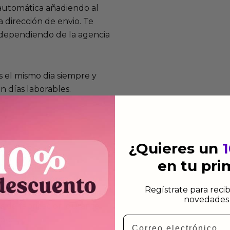
 automática añadiendo al
 dirección de envio. Te
e dependiendo de la agencia
 el mismo dia siempre y
n días laborables.
¿Quieres un
en tu pr
mos funcionan
de fabricación te lo
Regístrate para recib
de garantía significa que
novedades 
s de fabricación durante
Email
ido.