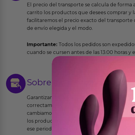
El precio del transporte se calcula de forma
carrito los productos que desees comprar y la
facilitaremos el precio exacto del transport
de envío elegida y el modo.
Importante:
Todos los pedidos son expedidos
cuando se cursen antes de las 13:00 horas y e
Sobre las
devoluciones
Garantizamos que los productos que vende
correctamente y que si tienen algún defecto 
cambiamos sin costo alguno. La ley de 2 años 
los productos tienen garantía contra defecto
ese periodo pero no por mal uso o uso indeb