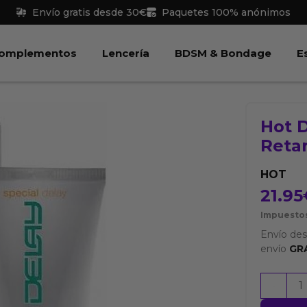
Envío gratis desde 30€
Paquetes 100% anónimos
 Juguetes
Abrir Complementos
Abrir Lencería
Abri
omplementos
Lencería
BDSM & Bondage
E
Hot 
Reta
HOT
21.95
Impuestos
Envío de
envío
GR
Hot
-
Delay