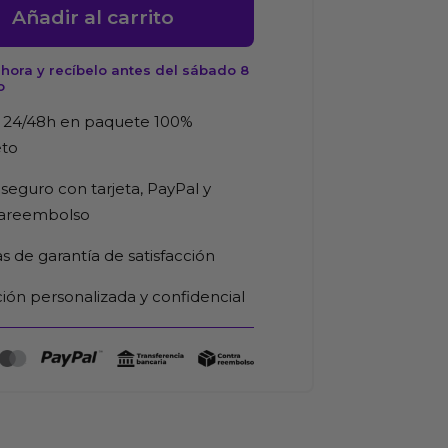
Añadir al carrito
nte
hora y recíbelo antes del sábado 8
o
 24/48h en paquete 100%
d
eto
seguro con tarjeta, PayPal y
rareembolso
as de garantía de satisfacción
ión personalizada y confidencial