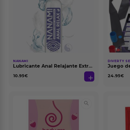
NANAMI
DIVERTY S
Lubricante Anal Relajante Extra
Juego de
Dilatación Base Agua 150 ml
10.95
€
24.95
€