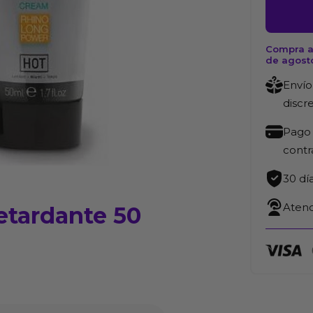
Cream
Crema
Retarda
Compra a
de agost
50
ml
Envío
cantida
discr
Pago 
cont
30 dí
Atenc
etardante 50