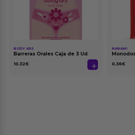
BODY ARS
NANAMI
Barreras Orales Caja de 3 Ud
Monodosi
Fresa Ba
10.32
€
0.36
€