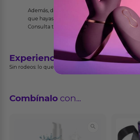
Además, dispones de 15 días desde la entreg
que hayas recibido y que simplemente no te 
Consulta todos los detalles en nuestra políti
Experiencias
reales
Sin rodeos: lo que cuentan quienes ya lo han proba
Combínalo
con...