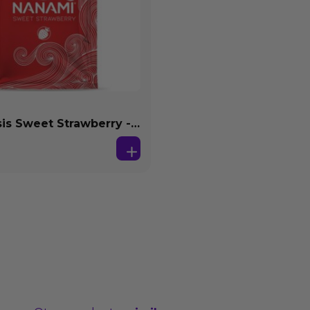
s Sweet Strawberry -
se Agua 4 ml