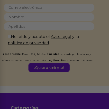
He leído y acepto el
Aviso legal
y la
política de privacidad
Responsable:
Ferran Roig Muñoz
Finalidad:
envío de publicaciones y
ofertas así como correos comerciales.
Legitimación:
su consentimiento en
este formulario.
Destinatarios:
Ferran Roig Muñoz. Podrás ejercer tus
Derechos de Acceso, Rectificación, Limitación, Oposición o Supresión de los
datos en el correo hola@erotiks.es. Para más información consulta nuestro
Aviso legal
Política de Privacidad
y nuestra
.
Categorías