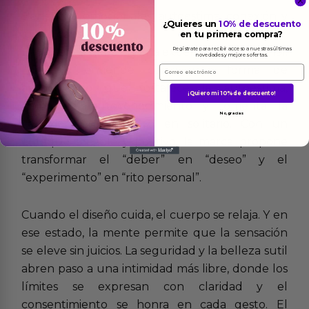
Beneficios emocionales: autoestima, conexión y
¿Quieres un
10% de descuento
juego consciente
en tu primera compra?
El placer es también una experiencia emocional.
Regístrate para recibir acceso a nuestras últimas
novedades y mejores ofertas.
HOT lo entiende como una forma de
Email
autocuidado que fortalece la autoestima,
¡Quiero mi 10% de descuento!
amplía el autoconocimiento y fomenta la
No, gracias
conexión en pareja o en solitario. Con un
enfoque amable y positivo, la marca propone
transformar el “deber” en “deseo” y el
“experimento” en “rito personal”.
Cuando el diseño cuida, el cuerpo se relaja. Y en
ese estado, la mente permite que la sensación
se eleve sin juicios. La seguridad y la belleza sutil
abren paso a una intimidad más libre, donde los
límites se expresan con claridad y el
consentimiento se honra en cada gesto. El