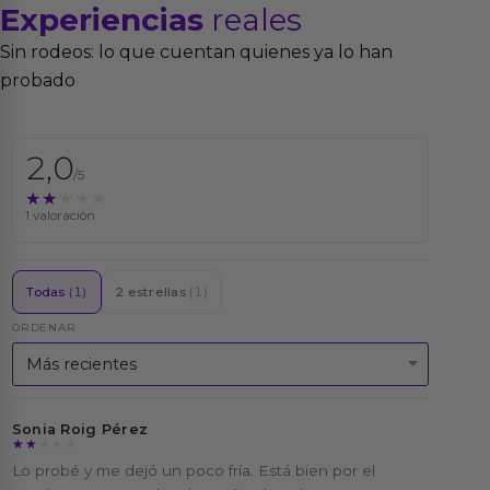
Experiencias
reales
Sin rodeos: lo que cuentan quienes ya lo han
probado
2,0
/5
★★★★★
★★★★★
1 valoración
Todas
(1)
2 estrellas
(1)
ORDENAR
Sonia Roig Pérez
★★★★★
★★★★★
Lo probé y me dejó un poco fría. Está bien por el