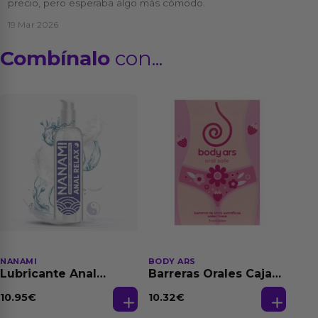
precio, pero esperaba algo más cómodo.
19 Mar 2026
Combínalo
con...
NANAMI
BODY ARS
Lubricante Anal
Barreras Orales Caja
Relajante Extra
de 3 Ud
Dilatación Base Agua
10.95
€
10.32
€
150 ml