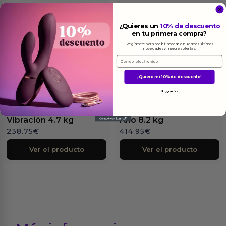
¿Quieres un
10% de descuento
en tu primera compra?
Regístrate para recibir acceso a nuestras últimas
novedades y mejores ofertas.
Email
¡Quiero mi 10% de descuento!
No, gracias
Delilah Mini Torso con
Melissa Torso Vagina y
Vibración 4.7 kg
Ano 8.2 kg
238.75
€
414.95
€
Ver el producto
Ver el producto