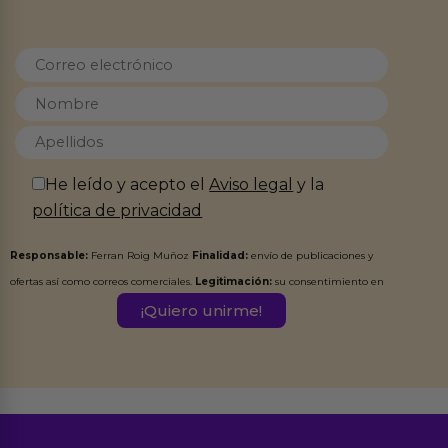
He leído y acepto el
Aviso legal
y la
política de privacidad
Responsable:
Ferran Roig Muñoz
Finalidad:
envío de publicaciones y
ofertas así como correos comerciales.
Legitimación:
su consentimiento en
este formulario.
Destinatarios:
Ferran Roig Muñoz. Podrás ejercer tus
Derechos de Acceso, Rectificación, Limitación, Oposición o Supresión de los
datos en el correo hola@erotiks.es. Para más información consulta nuestro
Aviso legal
Política de Privacidad
y nuestra
.