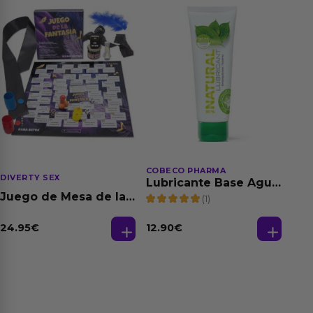
COBECO PHARMA
DIVERTY SEX
Lubricante Base Agua
100% Natural 125 ml
Juego de Mesa de las
(1)
Fantasias
24.95
€
12.90
€