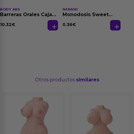
BODY ARS
NANAMI
Barreras Orales Caja
Monodosis Sweet
de 3 Ud
Strawberry - Fresa
Base Agua 4 ml
10.32
€
0.36
€
Otros productos
similares