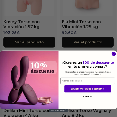
Kosey Torso con
Elu Mini Torso con
Vibración 1.57 kg
Vibración 1.25 kg
103.25
€
92.60
€
Ver el producto
Ver el producto
¿Quieres un
10% de descuento
en tu primera compra?
Regístrate para recibir acceso a nuestras últimas
novedades y mejores ofertas.
Email
¡Quiero mi 10% de descuento!
No, gracias
Delilah Mini Torso con
Melissa Torso Vagina y
Vibración 4.7 kg
Ano 8.2 kg