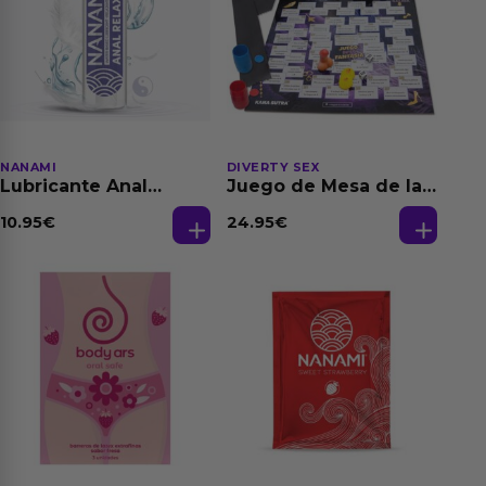
NANAMI
DIVERTY SEX
Lubricante Anal
Juego de Mesa de las
Relajante Extra
Fantasias
Dilatación Base Agua
10.95
€
24.95
€
150 ml