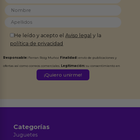
He leído y acepto el
Aviso legal
y la
política de privacidad
Responsable:
Ferran Roig Muñoz
Finalidad:
envío de publicaciones y
ofertas así como correos comerciales.
Legitimación:
su consentimiento en
este formulario.
Destinatarios:
Ferran Roig Muñoz. Podrás ejercer tus
Derechos de Acceso, Rectificación, Limitación, Oposición o Supresión de los
datos en el correo hola@erotiks.es. Para más información consulta nuestro
Aviso legal
Política de Privacidad
y nuestra
.
Categorías
Juguetes