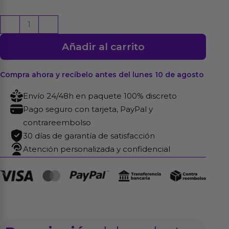
Huevo
-
+
Vibrador
Añadir al carrito
con
Movimiento
Waving
Compra ahora y recíbelo antes del lunes 10 de agosto
con
Envío 24/48h en paquete 100% discreto
APP
Pago seguro con tarjeta, PayPal y
USB
contrareembolso
cantidad
30 días de garantía de satisfacción
Atención personalizada y confidencial