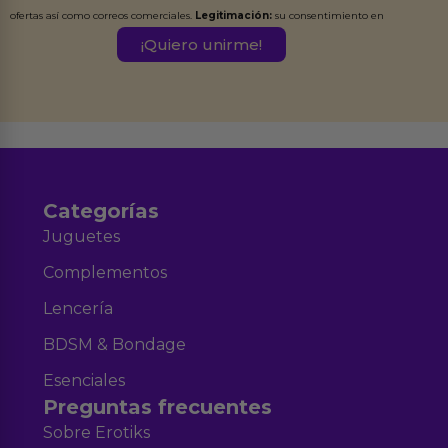
ofertas así como correos comerciales.
Legitimación:
su consentimiento en
este formulario.
Destinatarios:
Ferran Roig Muñoz. Podrás ejercer tus
Derechos de Acceso, Rectificación, Limitación, Oposición o Supresión de los
datos en el correo hola@erotiks.es. Para más información consulta nuestro
Aviso legal
Política de Privacidad
y nuestra
.
Categorías
Juguetes
Complementos
Lencería
BDSM & Bondage
Esenciales
Preguntas frecuentes
Sobre Erotiks