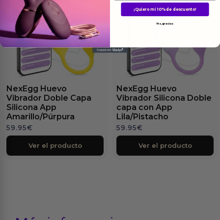
¡Quiero mi 10% de descuento!
No, gracias
NexEgg Huevo
NexEgg Huevo
Vibrador Doble Capa
Vibrador Silicona Doble
Silicona App
capa con App
Amarillo/Púrpura
Lila/Pistacho
59.95
€
59.95
€
Ver el producto
Ver el producto