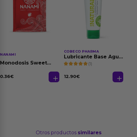
COBECO PHARMA
NANAMI
Lubricante Base Agua
100% Natural 125 ml
Monodosis Sweet
(1)
Strawberry - Fresa
Base Agua 4 ml
0.36
€
12.90
€
Otros productos
similares