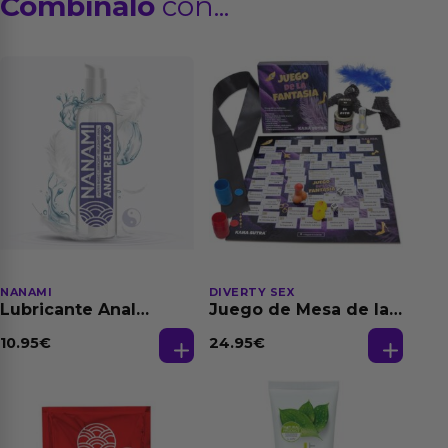
Combínalo
con...
NANAMI
DIVERTY SEX
Lubricante Anal
Juego de Mesa de las
Relajante Extra
Fantasias
Dilatación Base Agua
10.95
€
24.95
€
150 ml