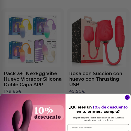
Pack 3+1 NexEgg Vibe
Rosa con Succión con
Huevo Vibrador Silicona
huevo con Thrusting
Doble Capa APP
USB
179.85
€
45.50
€
Ver el producto
Ver el producto
¿Quieres un
10% de descuento
en tu primera compra?
Regístrate para recibir acceso a nuestras últimas
novedades y mejores ofertas.
Email