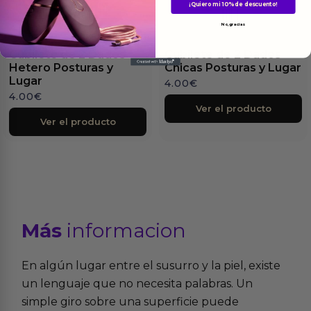
¡Quiero mi 10% de descuento!
No, gracias
Cubilete de 2 Dados
Cubilete de 2 Dados
Hetero Posturas y
Chicas Posturas y Lugar
Lugar
4.00
€
4.00
€
Ver el producto
Ver el producto
Más
informacion
En algún lugar entre el susurro y la piel, existe
un lenguaje que no necesita palabras. Un
simple giro sobre una superficie puede