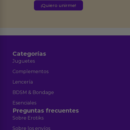
este formulario.
Destinatarios:
Ferran Roig Muñoz. Podrás ejercer tus
Derechos de Acceso, Rectificación, Limitación, Oposición o Supresión de los
datos en el correo hola@erotiks.es. Para más información consulta nuestro
Aviso legal
Política de Privacidad
y nuestra
.
Categorías
Juguetes
Complementos
Lencería
BDSM & Bondage
Esenciales
Preguntas frecuentes
Sobre Erotiks
Sobre los envíos