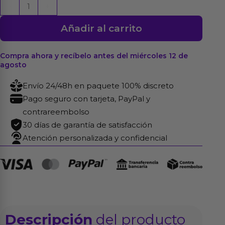
Juego
-
+
de
Añadir al carrito
2
Dados
Bésame
Compra ahora y recíbelo antes del miércoles 12 de
agosto
cantidad
Envío 24/48h en paquete 100% discreto
Pago seguro con tarjeta, PayPal y
contrareembolso
30 días de garantía de satisfacción
Atención personalizada y confidencial
Descripción
del producto