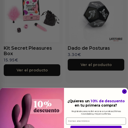
Kit Secret Pleasures
Dado de Posturas
Box
3.30
€
15.95
€
Ver el producto
Ver el producto
¿Quieres un
10% de descuento
en tu primera compra?
Regístrate para recibir acceso a nuestras últimas
novedades y mejores ofertas.
Email