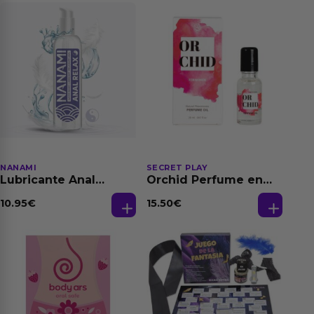
NANAMI
SECRET PLAY
Lubricante Anal
Orchid Perfume en
Relajante Extra
Aceite con
Dilatación Base Agua
Feromonas 20 ml
10.95
€
15.50
€
150 ml