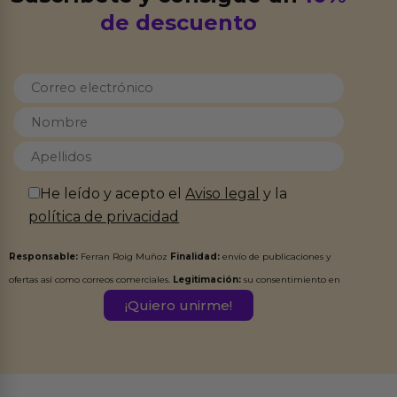
de descuento
He leído y acepto el
Aviso legal
y la
política de privacidad
Responsable:
Ferran Roig Muñoz
Finalidad:
envío de publicaciones y
ofertas así como correos comerciales.
Legitimación:
su consentimiento en
este formulario.
Destinatarios:
Ferran Roig Muñoz. Podrás ejercer tus
Derechos de Acceso, Rectificación, Limitación, Oposición o Supresión de los
datos en el correo hola@erotiks.es. Para más información consulta nuestro
Aviso legal
Política de Privacidad
y nuestra
.