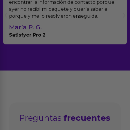
ntrar la información de contacto porque
verda
 no recibí mi paquete y quería saber el
muchí
ue y me lo resolvieron enseguida.
con e
ia P. G.
Tere
sfyer Pro 2
Anna
Preguntas
frecuentes