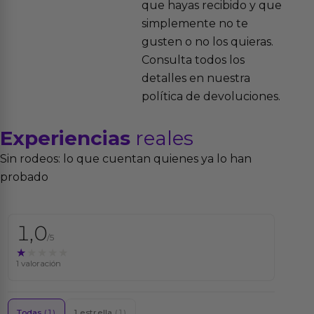
que hayas recibido y que
simplemente no te
gusten o no los quieras.
Consulta todos los
detalles en nuestra
política de devoluciones.
Experiencias
reales
Sin rodeos: lo que cuentan quienes ya lo han
probado
1,0
/5
★★★★★
★★★★★
1 valoración
Todas
(1)
1 estrella
(1)