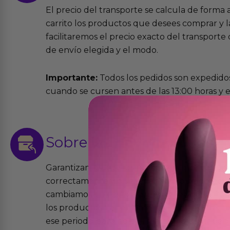
El precio del transporte se calcula de forma
carrito los productos que desees comprar y la
facilitaremos el precio exacto del transport
de envío elegida y el modo.
Importante:
Todos los pedidos son expedidos
cuando se cursen antes de las 13:00 horas y e
Sobre las
devoluciones
Garantizamos que los productos que vende
correctamente y que si tienen algún defecto 
cambiamos sin costo alguno. La ley de 2 años 
los productos tienen garantía contra defecto
ese periodo pero no por mal uso o uso indeb