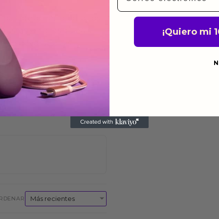
a para devolver productos
gusten o no los quieras.
¡Quiero mi 
ca de devoluciones.
N
do
RDENAR