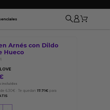
Carrito
r BDSM & Bondage
Abrir Esenciales
senciales
en Arnés con Dildo
e Hueco
1)
YLOVE
€
 incluídos
sde
6.30
€
·
Te quedan
17.71
€
para
ATIS
+