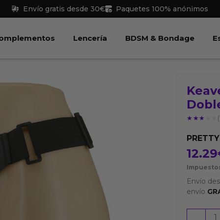
Envío gratis desde 30€
Paquetes 100% anónimos
 Juguetes
Abrir Complementos
Abrir Lencería
Abri
omplementos
Lencería
BDSM & Bondage
E
Keav
Dobl
★★★★★
★★★★★
(
PRETT
12.29
Impuestos
Envío de
envío
GR
Keaven
-