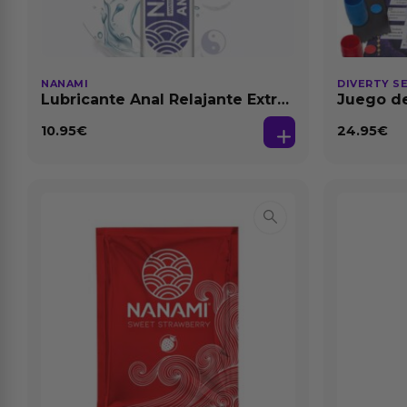
NANAMI
DIVERTY S
Lubricante Anal Relajante Extra
Juego de
Dilatación Base Agua 150 ml
10.95
€
24.95
€