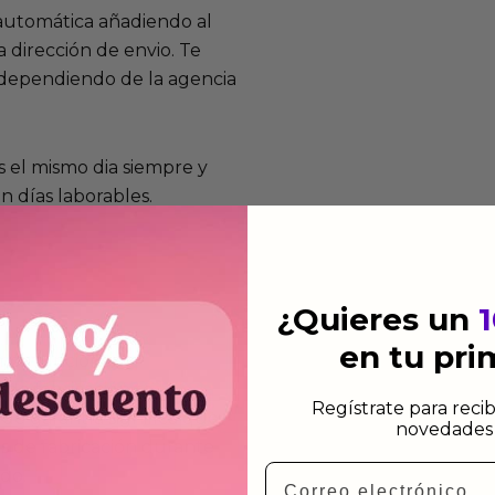
 automática añadiendo al
 dirección de envio. Te
e dependiendo de la agencia
 el mismo dia siempre y
n días laborables.
¿Quieres un
en tu pr
mos funcionan
de fabricación te lo
Regístrate para recib
de garantía significa que
novedades 
s de fabricación durante
Email
ido.