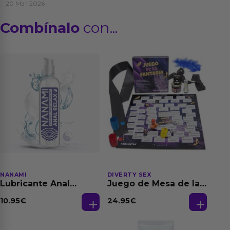
20 Mar 2026
Combínalo
con...
NANAMI
DIVERTY SEX
Lubricante Anal
Juego de Mesa de las
Relajante Extra
Fantasias
Dilatación Base Agua
10.95
€
24.95
€
150 ml