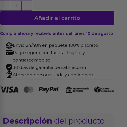
Kit
-
+
Restricciones
Añadir al carrito
You
Lover
Silicona
Compra ahora y recíbelo antes del lunes 10 de agosto
cantidad
Envío 24/48h en paquete 100% discreto
Pago seguro con tarjeta, PayPal y
contrareembolso
30 días de garantía de satisfacción
Atención personalizada y confidencial
Descripción
del producto