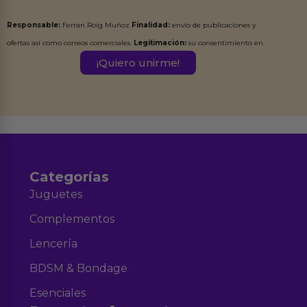
Responsable:
Ferran Roig Muñoz
Finalidad:
envío de publicaciones y
ofertas así como correos comerciales.
Legitimación:
su consentimiento en
este formulario.
Destinatarios:
Ferran Roig Muñoz. Podrás ejercer tus
Derechos de Acceso, Rectificación, Limitación, Oposición o Supresión de los
datos en el correo hola@erotiks.es. Para más información consulta nuestro
Aviso legal
Política de Privacidad
y nuestra
.
Categorías
Juguetes
Complementos
Lencería
BDSM & Bondage
Esenciales