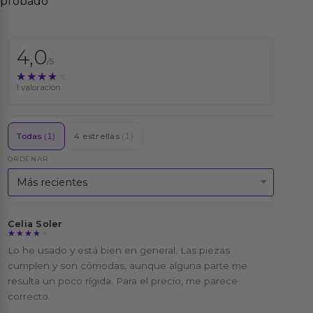
probado
4,0
/5
★★★★★
★★★★★
1 valoración
Todas
(1)
4 estrellas
(1)
ORDENAR
Celia Soler
★★★★★
★★★★★
Lo he usado y está bien en general. Las piezas
cumplen y son cómodas, aunque alguna parte me
resulta un poco rígida. Para el precio, me parece
correcto.