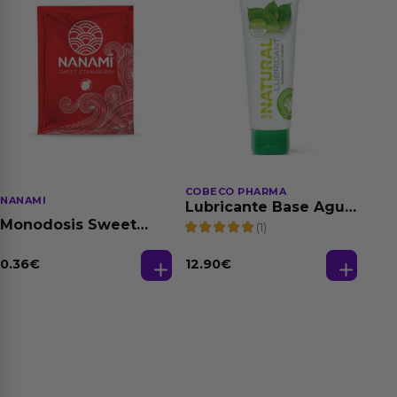
COBECO PHARMA
NANAMI
Lubricante Base Agua
100% Natural 125 ml
Monodosis Sweet
(1)
Strawberry - Fresa
Base Agua 4 ml
0.36
€
12.90
€