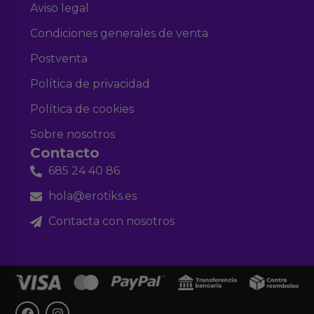
Aviso legal
Condiciones generales de venta
Postventa
Política de privacidad
Política de cookies
Sobre nosotros
Contacto
685 24 40 86
hola@erotiks.es
Contacta con nosotros
F
I