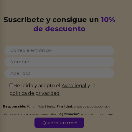
Suscríbete y consigue un
10%
de descuento
He leído y acepto el
Aviso legal
y la
política de privacidad
Responsable:
Ferran Roig Muñoz
Finalidad:
envío de publicaciones y
ofertas así como correos comerciales.
Legitimación:
su consentimiento en
este formulario.
Destinatarios:
Ferran Roig Muñoz. Podrás ejercer tus
Derechos de Acceso, Rectificación, Limitación, Oposición o Supresión de los