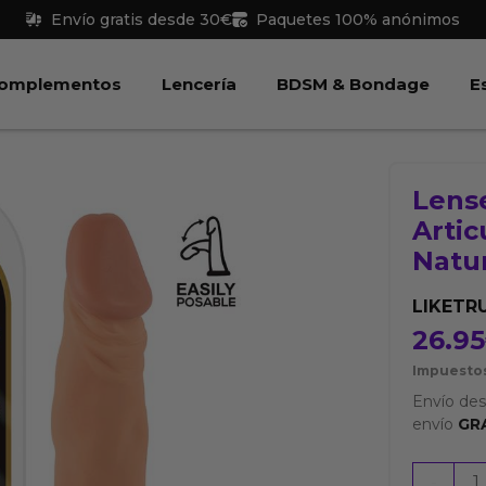
Envío gratis desde 30€
Paquetes 100% anónimos
 Juguetes
Abrir Complementos
Abrir Lencería
Abri
omplementos
Lencería
BDSM & Bondage
E
Lense
Artic
Natu
LIKETR
26.95
Impuestos
Envío de
envío
GR
Lenser
-