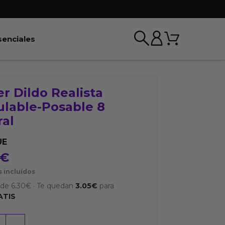
Carrito
r BDSM & Bondage
Abrir Esenciales
senciales
r Dildo Realista
ulable-Posable 8
ral
UE
€
 incluídos
sde
6.30
€
·
Te quedan
3.05
€
para
ATIS
+