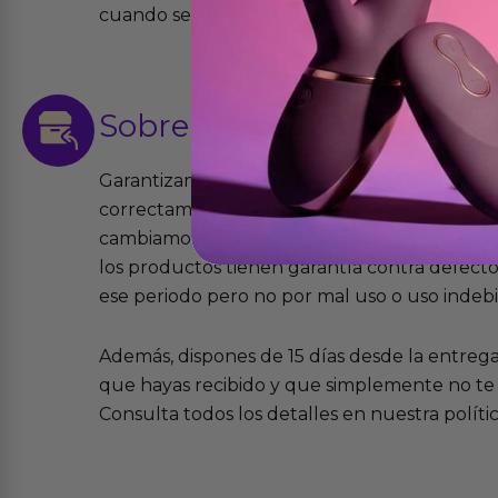
cuando se cursen antes de las 13:00 horas y e
Sobre las
devoluciones
Garantizamos que los productos que vende
correctamente y que si tienen algún defecto 
cambiamos sin costo alguno. La ley de 2 años 
los productos tienen garantía contra defecto
ese periodo pero no por mal uso o uso indeb
Además, dispones de 15 días desde la entreg
que hayas recibido y que simplemente no te 
Consulta todos los detalles en nuestra políti