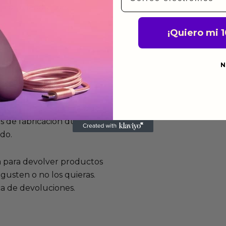
n días laborables.
¡Quiero mi 
N
mos funcionan
de fabricación te lo
de garantía significa que
s de fabricación durante
ido.
a para devolver productos
gusten o no los quieras.
ca de devoluciones.