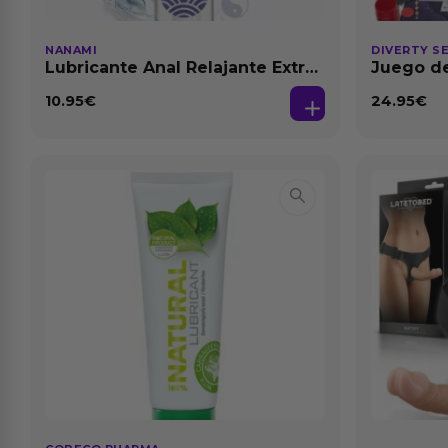
NANAMI
DIVERTY S
Lubricante Anal Relajante Extra
Juego de
Dilatación Base Agua 150 ml
10.95
€
24.95
€