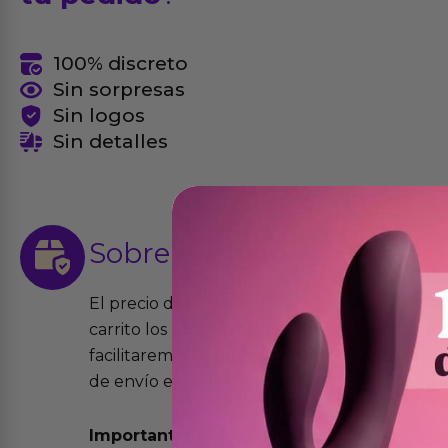
100% discreto
Sin sorpresas
Sin logos
Sin detalles
Sobre el
envío
El precio del transporte se calcula de forma
carrito los productos que desees comprar y la
facilitaremos el precio exacto del transport
de envío elegida y el modo.
Importante:
Todos los pedidos son expedidos