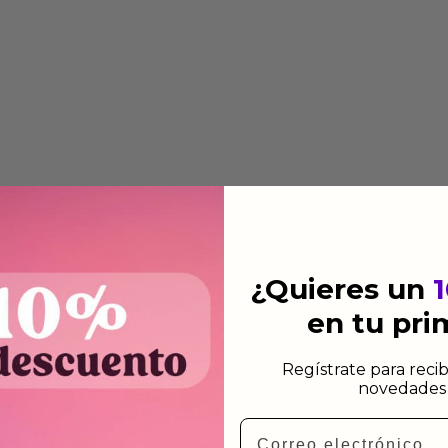
¿Quieres un
 automática añadiendo al
en tu pr
 dirección de envio. Te
e dependiendo de la agencia
Regístrate para recib
novedades 
Email
 el mismo dia siempre y