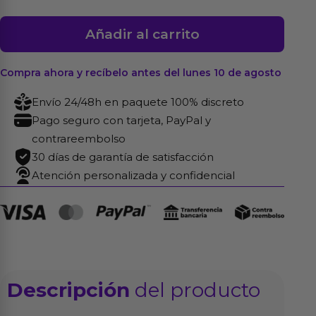
Libro
Añadir al carrito
Enseña
a
Compra ahora y recíbelo antes del lunes 10 de agosto
tu
Hombre
Envío 24/48h en paquete 100% discreto
a
Pago seguro con tarjeta, PayPal y
Hacer
contrareembolso
Bien
30 días de garantía de satisfacción
el
Atención personalizada y confidencial
Amor
cantidad
Descripción
del producto