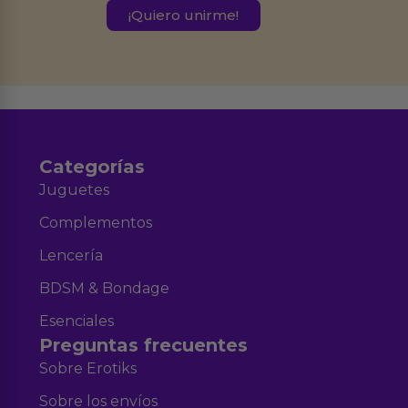
este formulario.
Destinatarios:
Ferran Roig Muñoz. Podrás ejercer tus
Derechos de Acceso, Rectificación, Limitación, Oposición o Supresión de los
datos en el correo hola@erotiks.es. Para más información consulta nuestro
Aviso legal
Política de Privacidad
y nuestra
.
Categorías
Juguetes
Complementos
Lencería
BDSM & Bondage
Esenciales
Preguntas frecuentes
Sobre Erotiks
Sobre los envíos