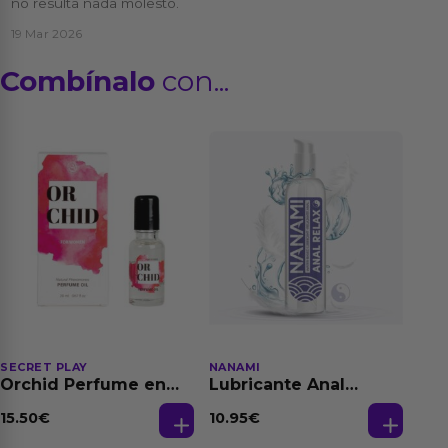
no resulta nada molesto.
19 Mar 2026
Combínalo
con...
SECRET PLAY
NANAMI
Orchid Perfume en
Lubricante Anal
Aceite con
Relajante Extra
Feromonas 20 ml
Dilatación Base Agua
15.50
€
10.95
€
150 ml