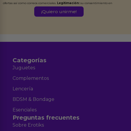
ofertas así como correos comerciales.
Legitimación:
su consentimiento en
este formulario.
Destinatarios:
Ferran Roig Muñoz. Podrás ejercer tus
Derechos de Acceso, Rectificación, Limitación, Oposición o Supresión de los
datos en el correo hola@erotiks.es. Para más información consulta nuestro
Aviso legal
Política de Privacidad
y nuestra
.
Categorías
Juguetes
Complementos
Lencería
BDSM & Bondage
Esenciales
Preguntas frecuentes
Sobre Erotiks