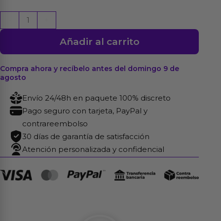
Lubricante
-
+
Base
Añadir al carrito
Agua
Coco
100%
Compra ahora y recíbelo antes del domingo 9 de
agosto
Vegano
100
Envío 24/48h en paquete 100% discreto
ml
Pago seguro con tarjeta, PayPal y
cantidad
contrareembolso
30 días de garantía de satisfacción
Atención personalizada y confidencial