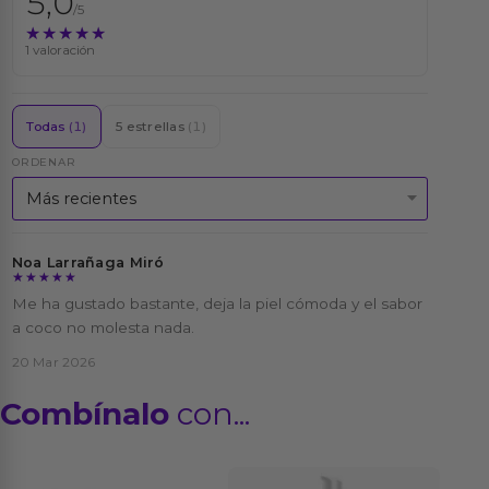
5,0
/5
★★★★★
★★★★★
1 valoración
Todas
(1)
5 estrellas
(1)
ORDENAR
Noa Larrañaga Miró
★★★★★
★★★★★
Me ha gustado bastante, deja la piel cómoda y el sabor
a coco no molesta nada.
20 Mar 2026
Combínalo
con...