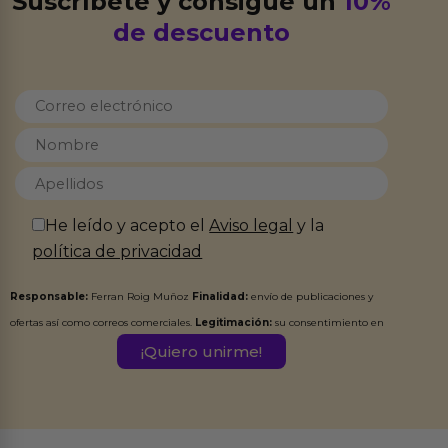
Suscríbete y consigue un
10%
de descuento
He leído y acepto el
Aviso legal
y la
política de privacidad
Responsable:
Ferran Roig Muñoz
Finalidad:
envío de publicaciones y
ofertas así como correos comerciales.
Legitimación:
su consentimiento en
este formulario.
Destinatarios:
Ferran Roig Muñoz. Podrás ejercer tus
Derechos de Acceso, Rectificación, Limitación, Oposición o Supresión de los
datos en el correo hola@erotiks.es. Para más información consulta nuestro
Aviso legal
Política de Privacidad
y nuestra
.