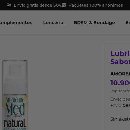
Envío gratis desde 30€
Paquetes 100% anónimos
 Juguetes
Abrir Complementos
Abrir Lencería
Abri
omplementos
Lencería
BDSM & Bondage
E
Lubr
Sabor
AMORE
10.90
Impuestos
Envío de
envío
GR
Sin exis