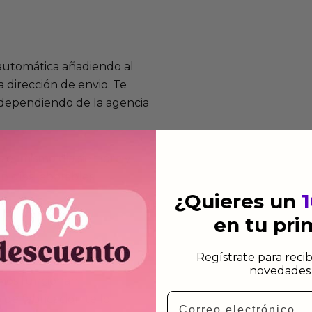
 automática añadiendo al
 dirección de envio. Te
e dependiendo de la agencia
 el mismo dia siempre y
n días laborables.
¿Quieres un
en tu pr
Regístrate para recib
novedades 
mos funcionan
Email
de fabricación te lo