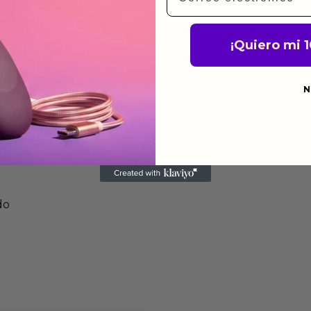
de garantía significa que
s de fabricación durante
ido.
¡Quiero mi 
a para devolver productos
N
gusten o no los quieras.
ca de devoluciones.
do