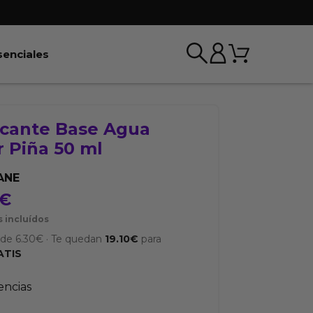
Carrito
r BDSM & Bondage
Abrir Esenciales
senciales
icante Base Agua
 Piña 50 ml
ANE
€
 incluídos
sde
6.30
€
·
Te quedan
19.10
€
para
ATIS
tencias