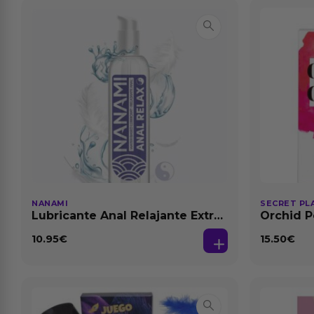
NANAMI
SECRET PL
Lubricante Anal Relajante Extra
Orchid P
Dilatación Base Agua 150 ml
Feromon
10.95
€
15.50
€