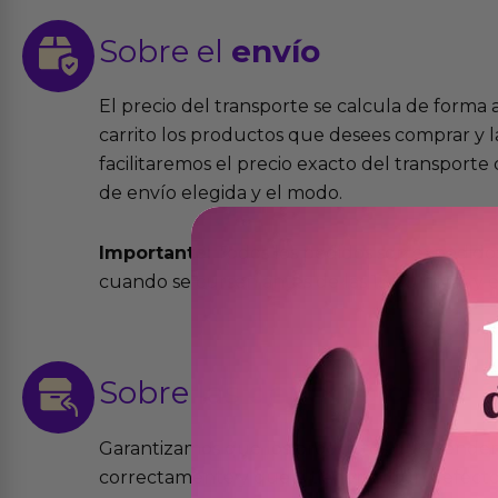
Sobre el
envío
El precio del transporte se calcula de forma
carrito los productos que desees comprar y la
facilitaremos el precio exacto del transport
de envío elegida y el modo.
Importante:
Todos los pedidos son expedidos
cuando se cursen antes de las 13:00 horas y e
Sobre las
devoluciones
Garantizamos que los productos que vende
correctamente y que si tienen algún defecto 