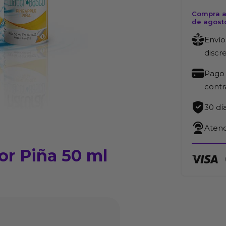
Compra a
de agost
Envío
discr
Pago 
cont
30 dí
Atenc
or Piña 50 ml