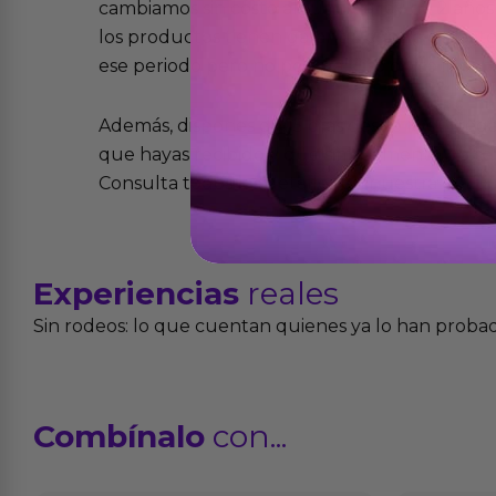
cambiamos sin costo alguno. La ley de 2 años 
los productos tienen garantía contra defecto
ese periodo pero no por mal uso o uso indeb
Además, dispones de 15 días desde la entreg
que hayas recibido y que simplemente no te 
Consulta todos los detalles en nuestra políti
Experiencias
reales
Sin rodeos: lo que cuentan quienes ya lo han proba
Combínalo
con...