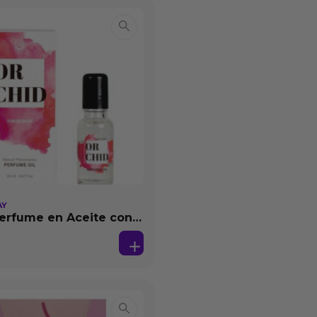
AY
erfume en Aceite con
as 20 ml