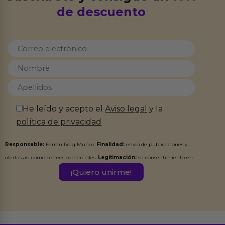
de descuento
He leído y acepto el
Aviso legal
y la
política de privacidad
Responsable:
Ferran Roig Muñoz
Finalidad:
envío de publicaciones y
ofertas así como correos comerciales.
Legitimación:
su consentimiento en
este formulario.
Destinatarios:
Ferran Roig Muñoz. Podrás ejercer tus
Derechos de Acceso, Rectificación, Limitación, Oposición o Supresión de los
datos en el correo hola@erotiks.es. Para más información consulta nuestro
Aviso legal
Política de Privacidad
y nuestra
.