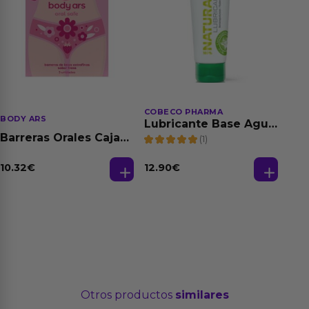
COBECO PHARMA
BODY ARS
Lubricante Base Agua
100% Natural 125 ml
Barreras Orales Caja
(1)
de 3 Ud
10.32
€
12.90
€
Otros productos
similares