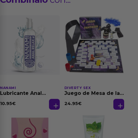
NANAMI
DIVERTY SEX
Lubricante Anal
Juego de Mesa de las
Relajante Extra
Fantasias
Dilatación Base Agua
10.95
€
24.95
€
150 ml