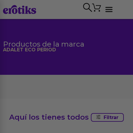
Ir
Carrito
al
contenido
Ver todo
Productos de la marca
ADALET ECO PERIOD
Aquí los tienes todos
Filtrar