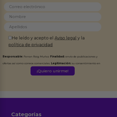
He leído y acepto el
Aviso legal
y la
política de privacidad
Responsable:
Ferran Roig Muñoz
Finalidad:
envío de publicaciones y
ofertas así como correos comerciales.
Legitimación:
su consentimiento en
este formulario.
Destinatarios:
Ferran Roig Muñoz. Podrás ejercer tus
Derechos de Acceso, Rectificación, Limitación, Oposición o Supresión de los
datos en el correo hola@erotiks.es. Para más información consulta nuestro
Aviso legal
Política de Privacidad
y nuestra
.
Categorías