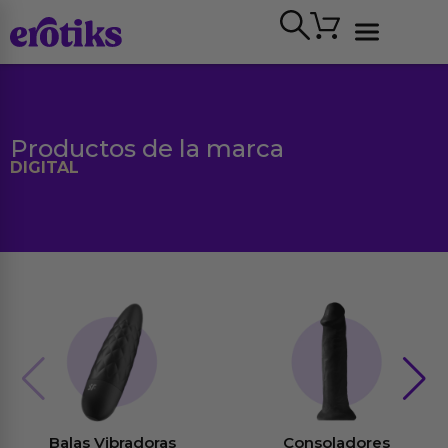
Ir
Carrito
al
contenido
Ver todo
Productos de la marca
DIGITAL
Balas Vibradoras
Consoladores