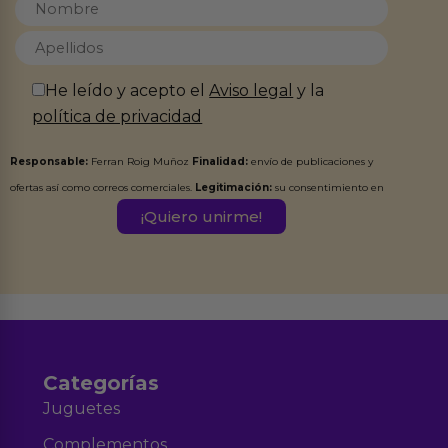
He leído y acepto el
Aviso legal
y la
política de privacidad
Responsable:
Ferran Roig Muñoz
Finalidad:
envío de publicaciones y
ofertas así como correos comerciales.
Legitimación:
su consentimiento en
este formulario.
Destinatarios:
Ferran Roig Muñoz. Podrás ejercer tus
Derechos de Acceso, Rectificación, Limitación, Oposición o Supresión de los
datos en el correo hola@erotiks.es. Para más información consulta nuestro
Aviso legal
Política de Privacidad
y nuestra
.
Categorías
Juguetes
Complementos