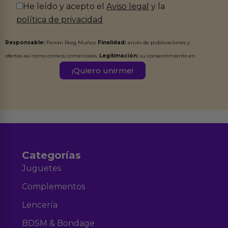
He leído y acepto el
Aviso legal
y la
política de privacidad
Responsable:
Ferran Roig Muñoz
Finalidad:
envío de publicaciones y
ofertas así como correos comerciales.
Legitimación:
su consentimiento en
este formulario.
Destinatarios:
Ferran Roig Muñoz. Podrás ejercer tus
Derechos de Acceso, Rectificación, Limitación, Oposición o Supresión de los
datos en el correo hola@erotiks.es. Para más información consulta nuestro
Aviso legal
Política de Privacidad
y nuestra
.
Categorías
Juguetes
Complementos
Lencería
BDSM & Bondage