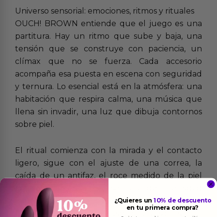
Universo sensorial: emociones, ritmos y rituales
OUCH! BROWN entiende que el juego es una
partitura. Hay un ritmo que sube y baja, una
tensión que se construye con paciencia, un
clímax que no se fuerza. Cada accesorio
acompaña esa puesta en escena con seguridad
y ternura. Lo esencial está en la atmósfera: una
habitación que respira calma, una música que
llena sin invadir, una luz que dibuja contornos
sobre piel.
El ritual comienza con la mirada y el contacto
ligero, sigue con el ajuste de una correa, la
caída de un antifaz, el roce medido de la piel
contra el material. No se trata de intensidad
inmediata, sino de conversación sensorial. Un
¿Quieres un
10% de descuento
en tu primera compra?
“ouch” puede ser un suspiro, una sonrisa, un