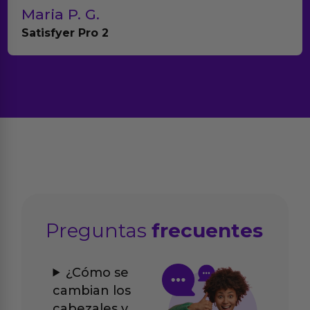
G.
Teresa y 
ro 2
Anna Huevo 
Preguntas
frecuentes
¿Cómo se
cambian los
cabezales y