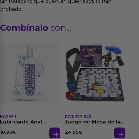
Sin rodeos: lo que cuentan quienes ya lo han
probado
Combínalo
con...
NANAMI
DIVERTY SEX
Lubricante Anal
Juego de Mesa de las
Relajante Extra
Fantasias
Dilatación Base Agua
10.95
€
24.95
€
150 ml