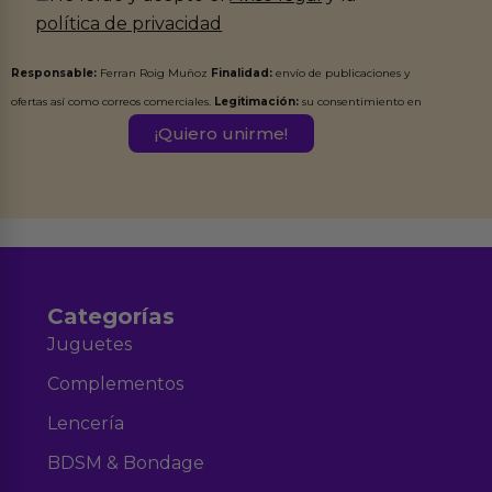
política de privacidad
Responsable:
Ferran Roig Muñoz
Finalidad:
envío de publicaciones y
ofertas así como correos comerciales.
Legitimación:
su consentimiento en
este formulario.
Destinatarios:
Ferran Roig Muñoz. Podrás ejercer tus
Derechos de Acceso, Rectificación, Limitación, Oposición o Supresión de los
datos en el correo hola@erotiks.es. Para más información consulta nuestro
Aviso legal
Política de Privacidad
y nuestra
.
Categorías
Juguetes
Complementos
Lencería
BDSM & Bondage