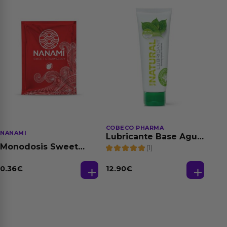
COBECO PHARMA
NANAMI
Lubricante Base Agua
100% Natural 125 ml
Monodosis Sweet
(1)
Strawberry - Fresa
Base Agua 4 ml
0.36
€
12.90
€