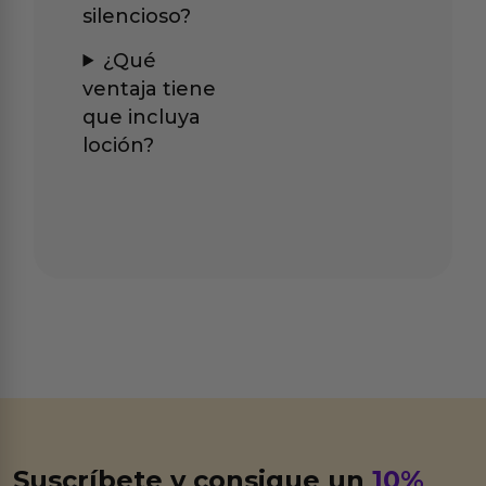
silencioso?
¿Qué
ventaja tiene
que incluya
loción?
Suscríbete y consigue un
10%