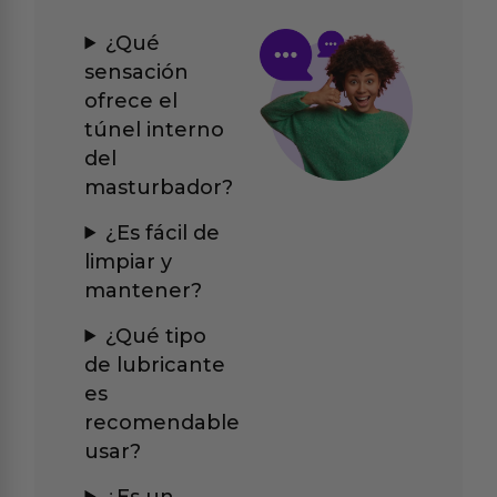
¿Qué
sensación
ofrece el
túnel interno
del
masturbador?
¿Es fácil de
limpiar y
mantener?
¿Qué tipo
de lubricante
es
recomendable
usar?
¿Es un