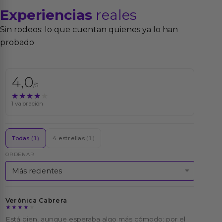
Experiencias
reales
Sin rodeos: lo que cuentan quienes ya lo han
probado
4,0
/5
★★★★★
★★★★★
1 valoración
Todas
(1)
4 estrellas
(1)
ORDENAR
Verónica Cabrera
★★★★★
★★★★★
Está bien, aunque esperaba algo más cómodo; por el