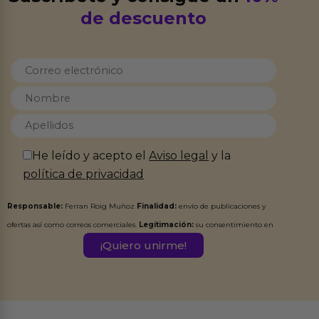
de descuento
He leído y acepto el
Aviso legal
y la
política de privacidad
Responsable:
Ferran Roig Muñoz
Finalidad:
envío de publicaciones y
ofertas así como correos comerciales.
Legitimación:
su consentimiento en
este formulario.
Destinatarios:
Ferran Roig Muñoz. Podrás ejercer tus
Derechos de Acceso, Rectificación, Limitación, Oposición o Supresión de los
datos en el correo hola@erotiks.es. Para más información consulta nuestro
Aviso legal
Política de Privacidad
y nuestra
.