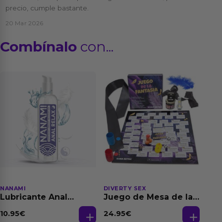
precio, cumple bastante.
20 Mar 2026
Combínalo
con...
NANAMI
DIVERTY SEX
Lubricante Anal
Juego de Mesa de las
Relajante Extra
Fantasias
Dilatación Base Agua
10.95
€
24.95
€
150 ml