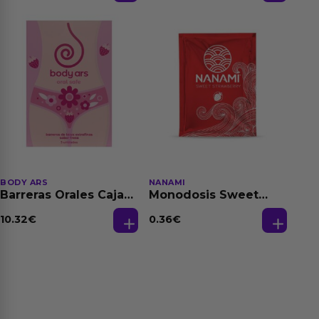
BODY ARS
NANAMI
Barreras Orales Caja
Monodosis Sweet
de 3 Ud
Strawberry - Fresa
Base Agua 4 ml
10.32
€
0.36
€