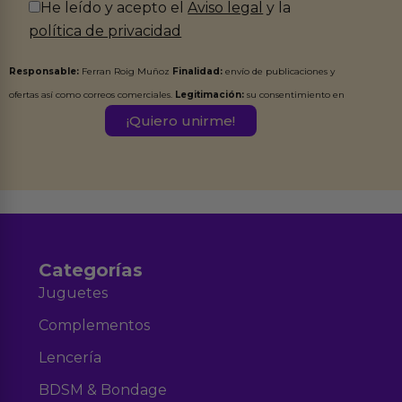
He leído y acepto el
Aviso legal
y la
política de privacidad
Responsable:
Ferran Roig Muñoz
Finalidad:
envío de publicaciones y
ofertas así como correos comerciales.
Legitimación:
su consentimiento en
este formulario.
Destinatarios:
Ferran Roig Muñoz. Podrás ejercer tus
Derechos de Acceso, Rectificación, Limitación, Oposición o Supresión de los
datos en el correo hola@erotiks.es. Para más información consulta nuestro
Aviso legal
Política de Privacidad
y nuestra
.
Categorías
Juguetes
Complementos
Lencería
BDSM & Bondage