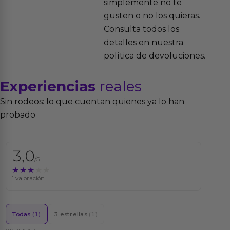
simplemente no te
gusten o no los quieras.
Consulta todos los
detalles en nuestra
política de devoluciones.
Experiencias
reales
Sin rodeos: lo que cuentan quienes ya lo han
probado
3,0
/5
★★★★★
★★★★★
1 valoración
Todas
(1)
3 estrellas
(1)