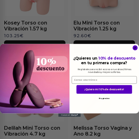
Kosey Torso con
Elu Mini Torso con
Vibración 1.57 kg
Vibración 1.25 kg
103.25
€
92.60
€
Ver el producto
Ver el producto
¿Quieres un
10% de descuento
en tu primera compra?
Regístrate para recibir acceso a nuestras últimas
novedades y mejores ofertas.
Email
¡Quiero mi 10% de descuento!
No, gracias
Delilah Mini Torso con
Melissa Torso Vagina y
Vibración 4.7 kg
Ano 8.2 kg