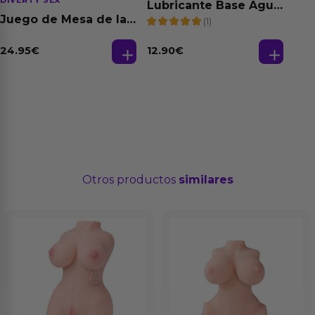
DIVERTY SEX
Lubricante Base Agua
100% Natural 125 ml
Juego de Mesa de las
(1)
Fantasias
24.95
€
12.90
€
Otros productos
similares