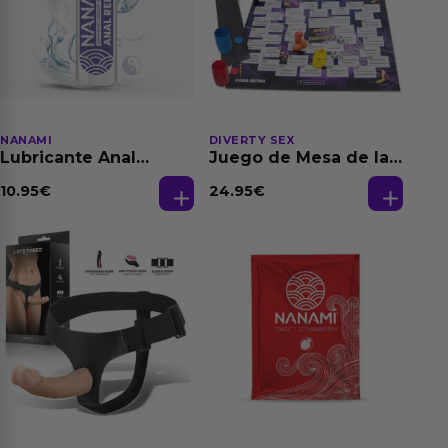
NANAMI
DIVERTY SEX
Lubricante Anal
Juego de Mesa de las
Relajante Extra
Fantasias
Dilatación Base Agua
10.95
€
24.95
€
150 ml