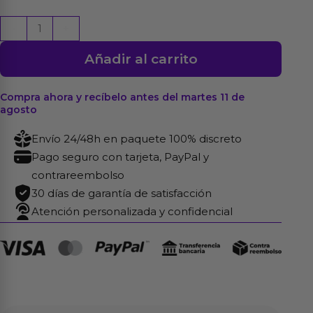
Misha
-
+
Bola
Añadir al carrito
Kegel
Doble
con
Compra ahora y recíbelo antes del martes 11 de
agosto
Peso
Interno
Envío 24/48h en paquete 100% discreto
cantidad
Pago seguro con tarjeta, PayPal y
contrareembolso
30 días de garantía de satisfacción
Atención personalizada y confidencial