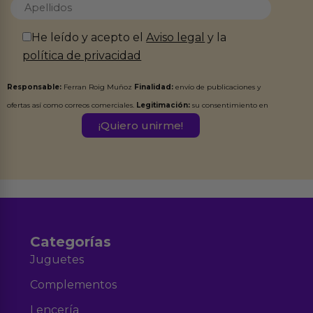
He leído y acepto el
Aviso legal
y la
política de privacidad
Responsable:
Ferran Roig Muñoz
Finalidad:
envío de publicaciones y
ofertas así como correos comerciales.
Legitimación:
su consentimiento en
este formulario.
Destinatarios:
Ferran Roig Muñoz. Podrás ejercer tus
Derechos de Acceso, Rectificación, Limitación, Oposición o Supresión de los
datos en el correo hola@erotiks.es. Para más información consulta nuestro
Aviso legal
Política de Privacidad
y nuestra
.
Categorías
Juguetes
Complementos
Lencería