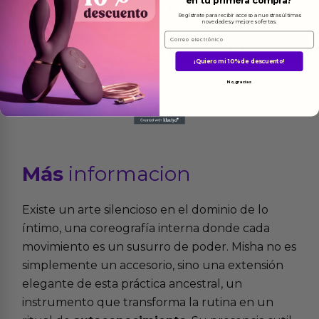
en tu primera compra?
(2×28 gr)
(2×38 gr)
Regístrate para recibir acceso a nuestras últimas
23.99
€
23.99
€
novedades y mejores ofertas.
Email
Ver el producto
Ver el producto
¡Quiero mi 10% de descuento!
No, gracias
Más
informacion
Existe un arte silencioso en el dominio de lo
íntimo, una coreografía interna donde cada
movimiento es un susurro de poder. Misha no es
simplemente un accesorio, sino una extensión
elegante de esta práctica ancestral, un
instrumento que transforma la rutina en un