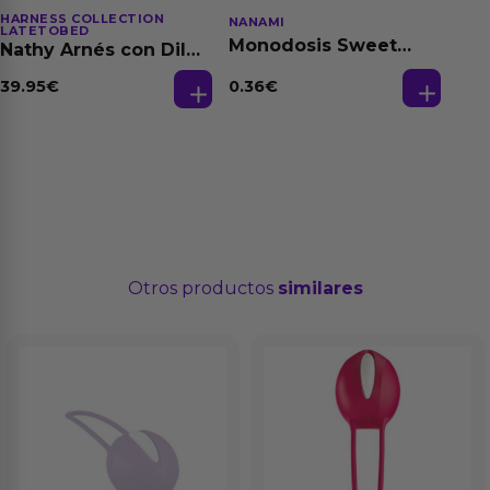
HARNESS COLLECTION
NANAMI
LATETOBED
Monodosis Sweet
Nathy Arnés con Dildo
Strawberry - Fresa
Desmontable
Base Agua 4 ml
0.36
€
39.95
€
Otros productos
similares