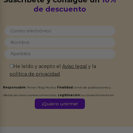
de descuento
He leído y acepto el
Aviso legal
y la
política de privacidad
Responsable:
Ferran Roig Muñoz
Finalidad:
envío de publicaciones y
ofertas así como correos comerciales.
Legitimación:
su consentimiento en
este formulario.
Destinatarios:
Ferran Roig Muñoz. Podrás ejercer tus
Derechos de Acceso, Rectificación, Limitación, Oposición o Supresión de los
datos en el correo hola@erotiks.es. Para más información consulta nuestro
Aviso legal
Política de Privacidad
y nuestra
.