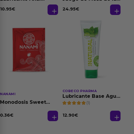
Relajante Extra
Fantasias
Dilatación Base Agua
10.95
€
24.95
€
150 ml
COBECO PHARMA
NANAMI
Lubricante Base Agua
100% Natural 125 ml
Monodosis Sweet
(1)
Strawberry - Fresa
Base Agua 4 ml
0.36
€
12.90
€