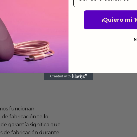
 automática añadiendo al
¡Quiero mi 
 dirección de envio. Te
e dependiendo de la agencia
N
 el mismo dia siempre y
n días laborables.
mos funcionan
de fabricación te lo
de garantía significa que
s de fabricación durante