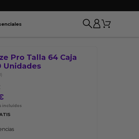
Carrito
r BDSM & Bondage
Abrir Esenciales
senciales
ze Pro Talla 64 Caja
0 Unidades
1)
E
€
 incluídos
ATIS
tencias