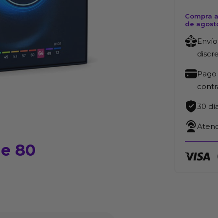
Compra a
de agost
Envío
discr
Pago 
cont
30 dí
Atenc
de 80