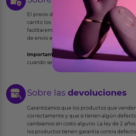
El precio del transporte se calcula de forma
carrito los productos que desees comprar y la
facilitaremos el precio exacto del transport
de envío elegida y el modo.
Importante:
Todos los pedidos son expedidos
cuando se cursen antes de las 13:00 horas y e
Sobre las
devoluciones
Garantizamos que los productos que vende
correctamente y que si tienen algún defecto 
cambiamos sin costo alguno. La ley de 2 años 
los productos tienen garantía contra defecto