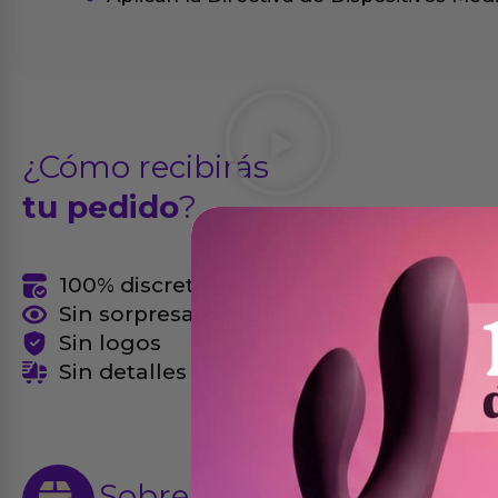
¿Cómo recibirás
tu pedido
?
100% discreto
Sin sorpresas
Sin logos
Sin detalles
Sobre el
envío