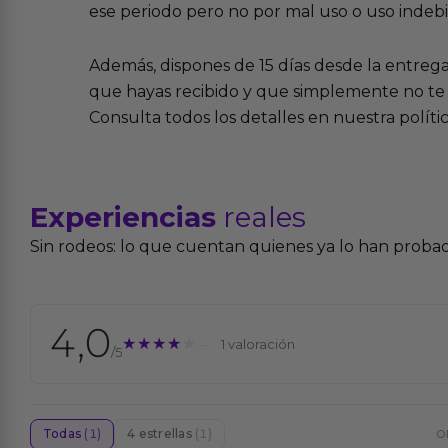
ese periodo pero no por mal uso o uso indeb
Además, dispones de 15 días desde la entreg
que hayas recibido y que simplemente no te 
Consulta todos los detalles en nuestra políti
Experiencias
reales
Sin rodeos: lo que cuentan quienes ya lo han proba
4,0
★★★★★
★★★★★
1 valoración
/5
Todas
(1)
4 estrellas
(1)
O