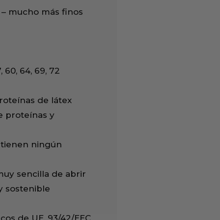
r – mucho más finos
 60, 64, 69, 72
oteínas de látex
e proteínas y
ntienen ningún
uy sencilla de abrir
y sostenible
dicos de UE, 93/42/EEC