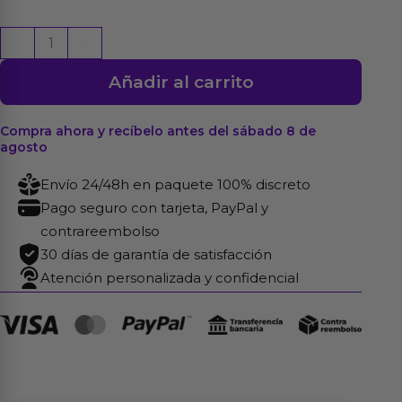
Nami
-
+
Huevo
Añadir al carrito
Vibrador
con
Contol
Compra ahora y recíbelo antes del sábado 8 de
agosto
Remoto
Silicona
Envío 24/48h en paquete 100% discreto
Líquida
Pago seguro con tarjeta, PayPal y
Unibody
contrareembolso
cantidad
30 días de garantía de satisfacción
Atención personalizada y confidencial