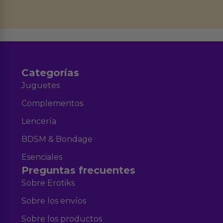
Derechos de Acceso, Rectificación, Limitación, Oposición o Supresión de los
datos en el correo hola@erotiks.es. Para más información consulta nuestro
Aviso legal
Política de Privacidad
y nuestra
.
Categorías
Juguetes
Complementos
Lencería
BDSM & Bondage
Esenciales
Preguntas frecuentes
Sobre Erotiks
Sobre los envíos
Sobre los productos