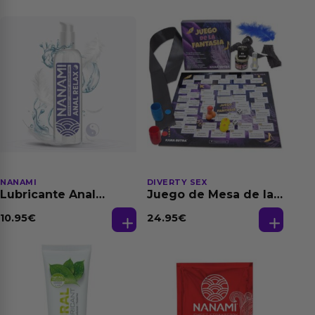
NANAMI
DIVERTY SEX
Lubricante Anal
Juego de Mesa de las
Relajante Extra
Fantasias
Dilatación Base Agua
10.95
€
24.95
€
150 ml