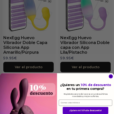
NexEgg Huevo
NexEgg Huevo
Vibrador Doble Capa
Vibrador Silicona Doble
Silicona App
capa con App
Amarillo/Púrpura
Lila/Pistacho
59.95
€
59.95
€
Ver el producto
Ver el producto
¿Quieres un
10% de descuento
en tu primera compra?
Regístrate para recibir acceso a nuestras últimas
novedades y mejores ofertas.
Email
Más
informacion
¡Quiero mi 10% de descuento!