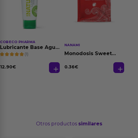
COBECO PHARMA
NANAMI
Lubricante Base Agua
100% Natural 125 ml
Monodosis Sweet
(1)
Strawberry - Fresa
Base Agua 4 ml
12.90
€
0.36
€
Otros productos
similares