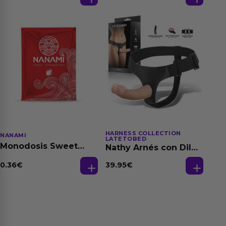
150 ml
HARNESS COLLECTION
NANAMI
LATETOBED
Monodosis Sweet
Nathy Arnés con Dildo
Strawberry - Fresa
Desmontable
Base Agua 4 ml
0.36
€
39.95
€