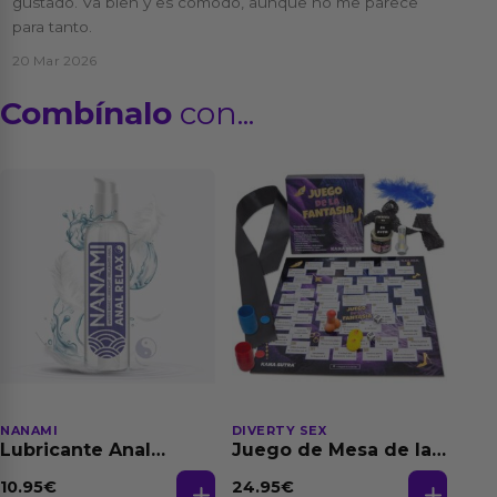
gustado. Va bien y es cómodo, aunque no me parece
para tanto.
20 Mar 2026
Combínalo
con...
NANAMI
DIVERTY SEX
Lubricante Anal
Juego de Mesa de las
Relajante Extra
Fantasias
Dilatación Base Agua
10.95
€
24.95
€