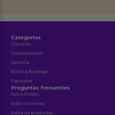
Derechos de Acceso, Rectificación, Limitación, Oposición o Supresión de los
datos en el correo hola@erotiks.es. Para más información consulta nuestro
Aviso legal
Política de Privacidad
y nuestra
.
Categorías
Juguetes
Complementos
Lencería
BDSM & Bondage
Esenciales
Preguntas frecuentes
Sobre Erotiks
Sobre los envíos
Sobre los productos