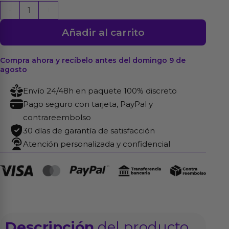
Nesta
-
+
Estimulador
Añadir al carrito
10
Velocidades
Negro
Compra ahora y recíbelo antes del domingo 9 de
agosto
cantidad
Envío 24/48h en paquete 100% discreto
Pago seguro con tarjeta, PayPal y
contrareembolso
30 días de garantía de satisfacción
Atención personalizada y confidencial
Descripción
del producto