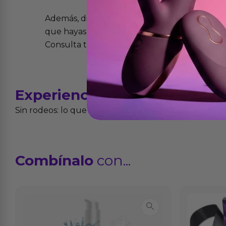
Además, dispones de 15 días desde la entreg
que hayas recibido y que simplemente no te 
Consulta todos los detalles en nuestra políti
Experiencias
reales
Sin rodeos: lo que cuentan quienes ya lo han proba
Combínalo
con...