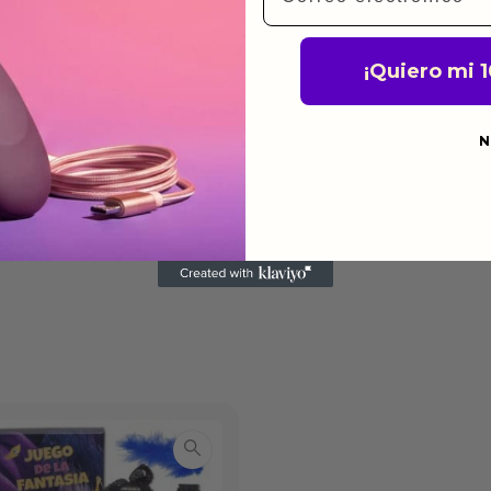
a para devolver productos
gusten o no los quieras.
¡Quiero mi 
ca de devoluciones.
N
do