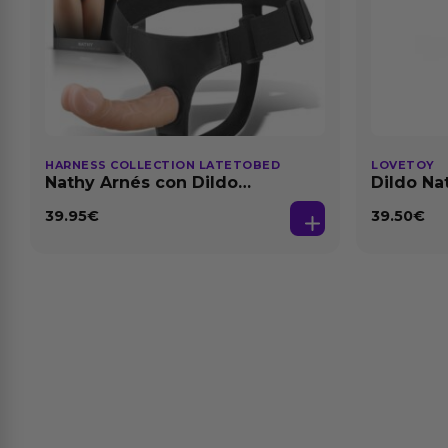
HARNESS COLLECTION LATETOBED
LOVETOY
Nathy Arnés con Dildo
Dildo Na
Desmontable
Natural
39.95
€
39.50
€