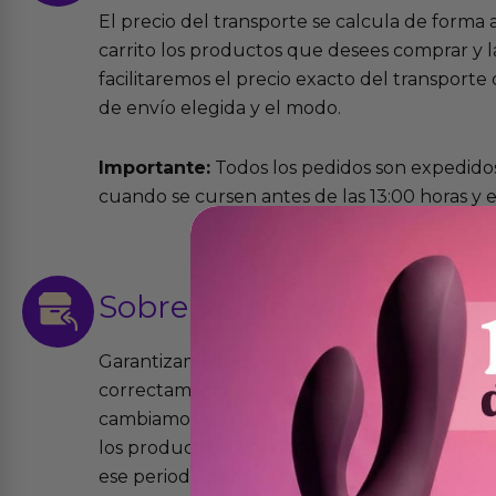
El precio del transporte se calcula de forma
carrito los productos que desees comprar y la
facilitaremos el precio exacto del transport
de envío elegida y el modo.
Importante:
Todos los pedidos son expedidos
cuando se cursen antes de las 13:00 horas y e
Sobre las
devoluciones
Garantizamos que los productos que vende
correctamente y que si tienen algún defecto 
cambiamos sin costo alguno. La ley de 2 años 
los productos tienen garantía contra defecto
ese periodo pero no por mal uso o uso indeb