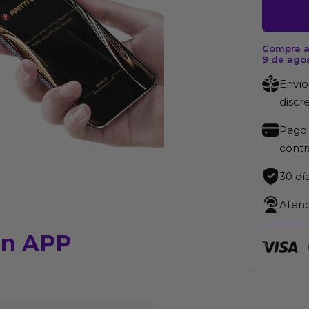
Vibrador
con
APP
Compra a
9 de ago
cantida
Envío
discr
Pago 
cont
30 dí
Atenc
on APP