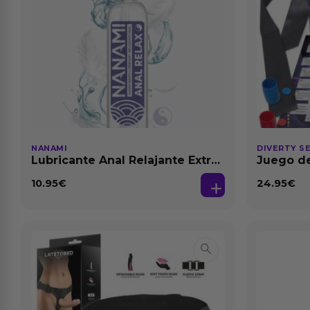
NANAMI
DIVERTY S
Lubricante Anal Relajante Extra
Juego de
Dilatación Base Agua 150 ml
10.95
€
24.95
€