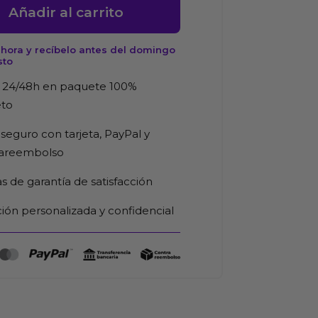
Añadir al carrito
hora y recíbelo antes del domingo
sto
d
 24/48h en paquete 100%
eto
seguro con tarjeta, PayPal y
rareembolso
as de garantía de satisfacción
ión personalizada y confidencial