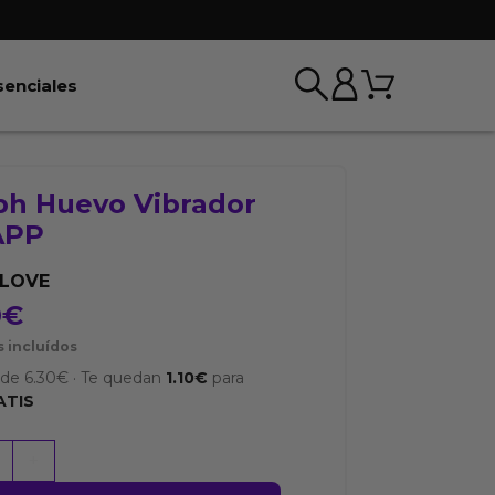
Carrito
r BDSM & Bondage
Abrir Esenciales
senciales
h Huevo Vibrador
APP
YLOVE
0
€
 incluídos
sde
6.30
€
·
Te quedan
1.10
€
para
ATIS
+