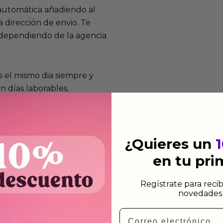
 automática añadiendo al
 dirección de envio. Te
e dependiendo de la agencia
 el mismo dia siempre y
n días laborables.
¿Quieres un
en tu pr
mos funcionan
de fabricación te lo
Regístrate para recib
de garantía significa que
novedades 
s de fabricación durante
Email
ido.