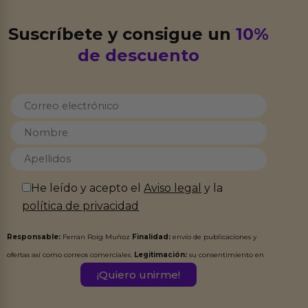
Suscríbete y consigue un
10%
de descuento
He leído y acepto el
Aviso legal
y la
política de privacidad
Responsable:
Ferran Roig Muñoz
Finalidad:
envío de publicaciones y
ofertas así como correos comerciales.
Legitimación:
su consentimiento en
este formulario.
Destinatarios:
Ferran Roig Muñoz. Podrás ejercer tus
Derechos de Acceso, Rectificación, Limitación, Oposición o Supresión de los