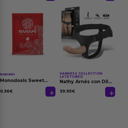
HARNESS COLLECTION
NANAMI
LATETOBED
Monodosis Sweet
Nathy Arnés con Dildo
Strawberry - Fresa
Desmontable
Base Agua 4 ml
0.36
€
39.95
€