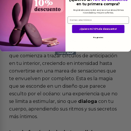
en tu primera compra?
Más
informacion
Regístrate para recibir acceso a nuestras últimas
novedades y mejores ofertas.
Email
Hay silencios que hablan más alto que las
¡Quiero mi 10% de descuento!
palabras, y en ellos reside el latido de una caricia
No, gracias
que no toca la piel, sino la esencia misma del
placer. Imagina una brisa marina, cálida y sutil,
que comienza a trazar círculos de anticipación
en tu interior, creciendo en intensidad hasta
convertirse en una marea de sensaciones que
te envuelven por completo. Esta es la magia
que se esconde en un diseño que parece
esculto por el océano: una experiencia que no
se limita a estimular, sino que
dialoga
con tu
cuerpo, aprendiendo sus ritmos y sus secretos
más íntimos.