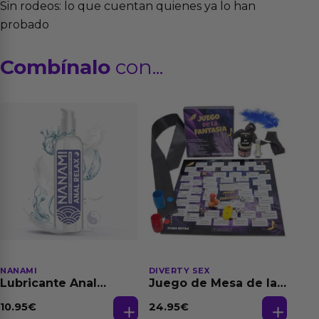
Sin rodeos: lo que cuentan quienes ya lo han
probado
Combínalo
con...
NANAMI
DIVERTY SEX
Lubricante Anal
Juego de Mesa de las
Relajante Extra
Fantasias
Dilatación Base Agua
10.95
€
24.95
€
150 ml