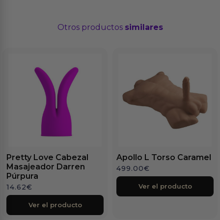
Otros productos
similares
Pretty Love Cabezal
Apollo L Torso Caramel
Masajeador Darren
499.00
€
Púrpura
Ver el producto
14.62
€
Ver el producto