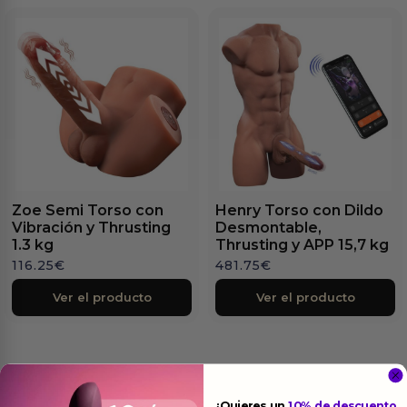
Zoe Semi Torso con
Henry Torso con Dildo
Vibración y Thrusting
Desmontable,
1.3 kg
Thrusting y APP 15,7 kg
116.25
€
481.75
€
Ver el producto
Ver el producto
¿Quieres un
10% de descuento