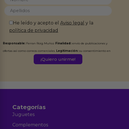
He leído y acepto el
Aviso legal
y la
política de privacidad
Responsable:
Ferran Roig Muñoz
Finalidad:
envío de publicaciones y
ofertas así como correos comerciales.
Legitimación:
su consentimiento en
este formulario.
Destinatarios:
Ferran Roig Muñoz. Podrás ejercer tus
Derechos de Acceso, Rectificación, Limitación, Oposición o Supresión de los
datos en el correo hola@erotiks.es. Para más información consulta nuestro
Aviso legal
Política de Privacidad
y nuestra
.
Categorías
Juguetes
Complementos