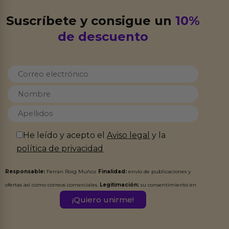
Suscríbete y consigue un
10%
de descuento
He leído y acepto el
Aviso legal
y la
política de privacidad
Responsable:
Ferran Roig Muñoz
Finalidad:
envío de publicaciones y
ofertas así como correos comerciales.
Legitimación:
su consentimiento en
este formulario.
Destinatarios:
Ferran Roig Muñoz. Podrás ejercer tus
Derechos de Acceso, Rectificación, Limitación, Oposición o Supresión de los
datos en el correo hola@erotiks.es. Para más información consulta nuestro