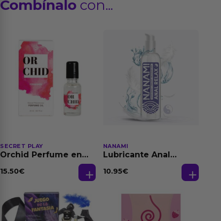
Combínalo
con...
SECRET PLAY
NANAMI
Orchid Perfume en
Lubricante Anal
Aceite con
Relajante Extra
Feromonas 20 ml
Dilatación Base Agua
15.50
€
10.95
€
150 ml