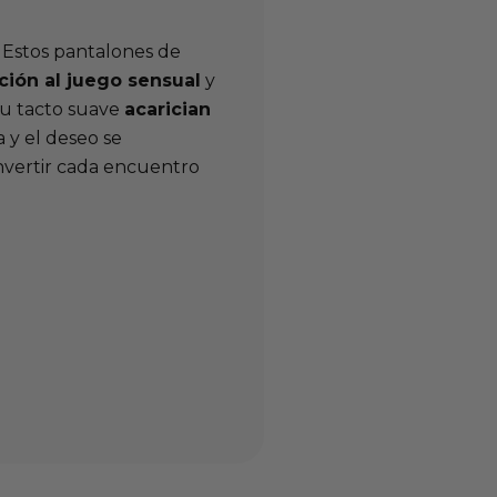
. Estos pantalones de
ación al juego sensual
y
su tacto suave
acarician
 y el deseo se
vertir cada encuentro