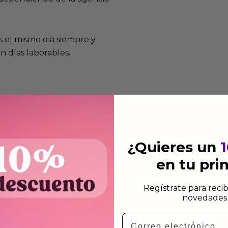
 el mismo dia siempre y
n días laborables.
mos funcionan
de fabricación te lo
¿Quieres un
de garantía significa que
en tu pr
s de fabricación durante
ido.
Regístrate para recib
novedades 
a para devolver productos
Email
gusten o no los quieras.