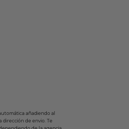
 automática añadiendo al
 dirección de envio. Te
e dependiendo de la agencia