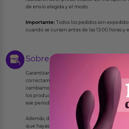
de envío elegida y el modo.
Importante:
Todos los pedidos son expedidos
cuando se cursen antes de las 13:00 horas y e
Sobre las
devoluciones
Garantizamos que los productos que vende
correctamente y que si tienen algún defecto 
cambiamos sin costo alguno. La ley de 2 años 
los productos tienen garantía contra defecto
ese periodo pero no por mal uso o uso indeb
Además, dispones de 15 días desde la entreg
que hayas recibido y que simplemente no te 