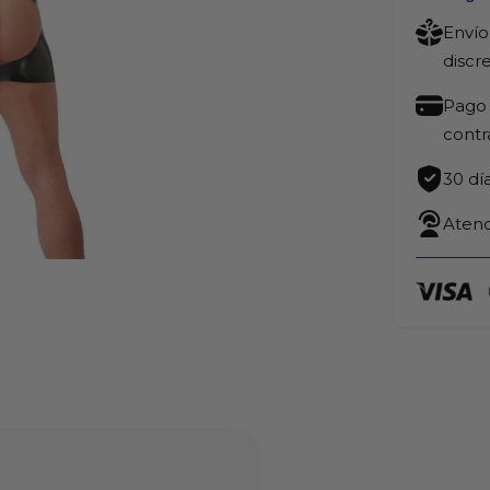
Envío
discr
Pago 
cont
30 dí
Atenc