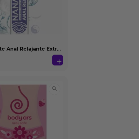
te Anal Relajante Extra
ón Base Agua 150 ml