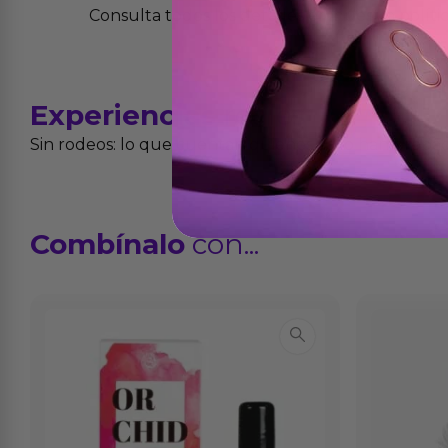
Consulta todos los detalles en nuestra políti
Experiencias
reales
Sin rodeos: lo que cuentan quienes ya lo han proba
Combínalo
con...