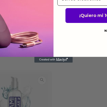
ca de devoluciones.
¡Quiero mi 
N
do