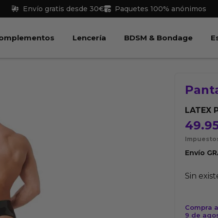
Envío gratis desde 30€
Paquetes 100% anónimos
 Juguetes
Abrir Complementos
Abrir Lencería
Abri
omplementos
Lencería
BDSM & Bondage
E
Pant
LATEX 
49.9
Impuestos
Envío
GR
Sin exis
Compra a
9 de ago