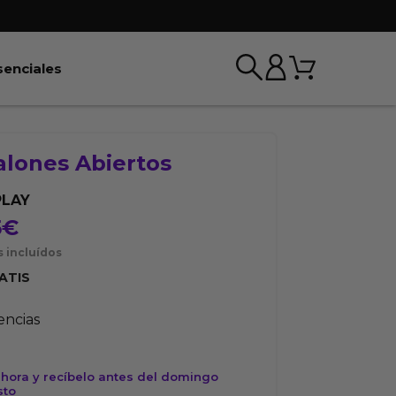
Carrito
r BDSM & Bondage
Abrir Esenciales
senciales
alones Abiertos
PLAY
5
€
 incluídos
ATIS
tencias
hora y recíbelo antes del domingo
sto