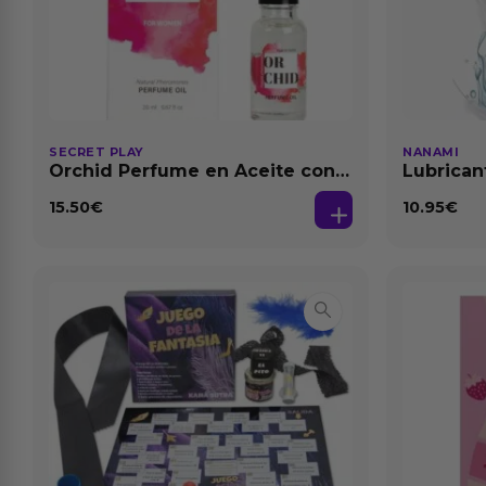
SECRET PLAY
NANAMI
Orchid Perfume en Aceite con
Lubrican
Feromonas 20 ml
Dilataci
15.50
€
10.95
€