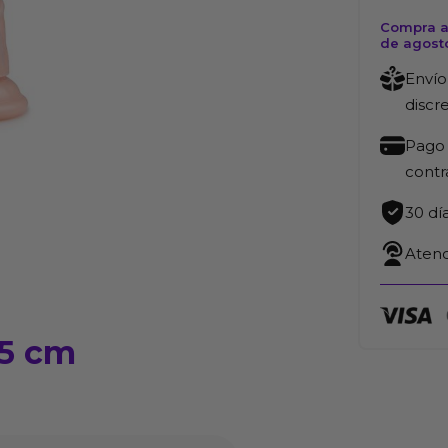
Compra ah
de agost
Envío
discr
Pago 
cont
30 dí
Atenc
.5 cm