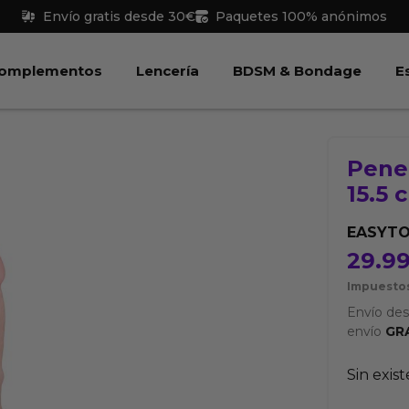
Envío gratis desde 30€
Paquetes 100% anónimos
 Juguetes
Abrir Complementos
Abrir Lencería
Abri
omplementos
Lencería
BDSM & Bondage
E
Pene 
15.5 
EASYT
29.9
Impuestos
Envío de
envío
GR
Sin exis