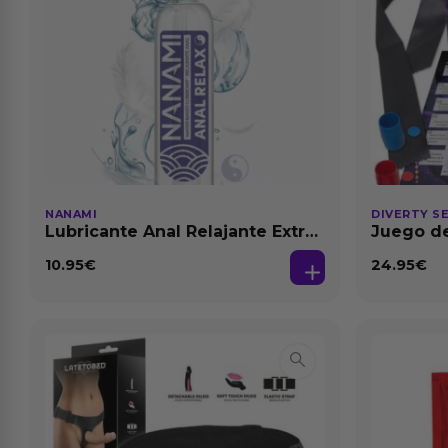
NANAMI
DIVERTY S
Lubricante Anal Relajante Extra
Juego de
Dilatación Base Agua 150 ml
10.95
€
24.95
€