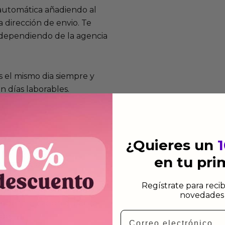
 automática añadiendo al
 dirección de envio. Te
e dependiendo de la agencia
 el mismo dia siempre y
n días laborables.
¿Quieres un
en tu pr
mos funcionan
de fabricación te lo
Regístrate para recib
de garantía significa que
novedades 
s de fabricación durante
Email
ido.