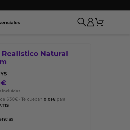
Carrito
r BDSM & Bondage
Abrir Esenciales
senciales
Realístico Natural
cm
OYS
9
€
 incluídos
sde
6.30
€
·
Te quedan
0.01
€
para
ATIS
tencias