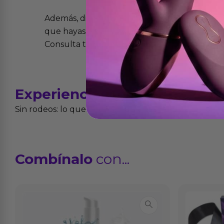
Además, dispones de 15 días desde la entreg
que hayas recibido y que simplemente no te 
Consulta todos los detalles en nuestra políti
Experiencias
reales
Sin rodeos: lo que cuentan quienes ya lo han proba
Combínalo
con...