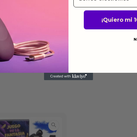
a para devolver productos
gusten o no los quieras.
¡Quiero mi 
ca de devoluciones.
N
do