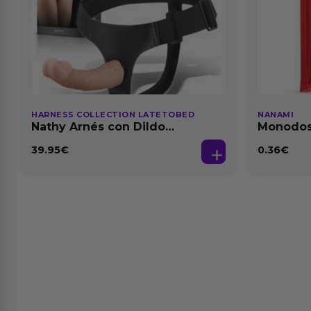
HARNESS COLLECTION LATETOBED
NANAMI
Nathy Arnés con Dildo
Monodosi
Desmontable
Fresa Ba
39.95
€
0.36
€