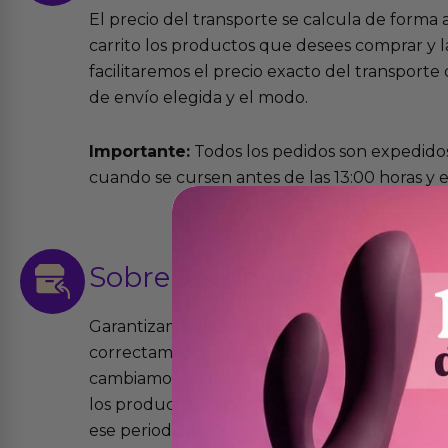
El precio del transporte se calcula de forma
carrito los productos que desees comprar y la
facilitaremos el precio exacto del transport
de envío elegida y el modo.
Importante:
Todos los pedidos son expedidos
cuando se cursen antes de las 13:00 horas y e
Sobre las
devoluciones
Garantizamos que los productos que vende
correctamente y que si tienen algún defecto 
cambiamos sin costo alguno. La ley de 2 años 
los productos tienen garantía contra defecto
ese periodo pero no por mal uso o uso indeb