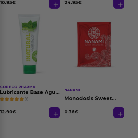
Dilatación Base Agua
10.95
€
24.95
€
150 ml
COBECO PHARMA
NANAMI
Lubricante Base Agua
100% Natural 125 ml
Monodosis Sweet
(1)
Strawberry - Fresa
Base Agua 4 ml
12.90
€
0.36
€