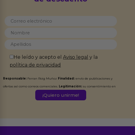
He leído y acepto el
Aviso legal
y la
política de privacidad
Responsable:
Ferran Roig Muñoz
Finalidad:
envío de publicaciones y
ofertas así como correos comerciales.
Legitimación:
su consentimiento en
este formulario.
Destinatarios:
Ferran Roig Muñoz. Podrás ejercer tus
Derechos de Acceso, Rectificación, Limitación, Oposición o Supresión de los
datos en el correo hola@erotiks.es. Para más información consulta nuestro
Aviso legal
Política de Privacidad
y nuestra
.