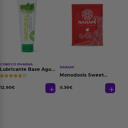
COBECO PHARMA
NANAMI
Lubricante Base Agua
100% Natural 125 ml
Monodosis Sweet
(1)
Strawberry - Fresa
Base Agua 4 ml
12.90
€
0.36
€