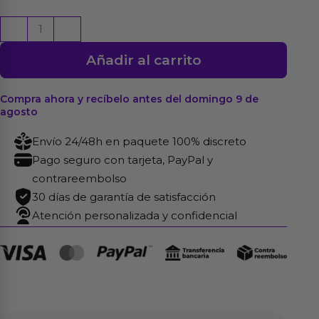
Pinzas
-
+
para
Añadir al carrito
Pezones
con
Flor
Compra ahora y recíbelo antes del domingo 9 de
agosto
de
Perlas
Envío 24/48h en paquete 100% discreto
cantidad
Pago seguro con tarjeta, PayPal y
contrareembolso
30 días de garantía de satisfacción
Atención personalizada y confidencial