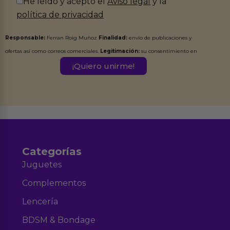
He leído y acepto el
Aviso legal
y la
política de privacidad
Responsable:
Ferran Roig Muñoz
Finalidad:
envío de publicaciones y
ofertas así como correos comerciales.
Legitimación:
su consentimiento en
este formulario.
Destinatarios:
Ferran Roig Muñoz. Podrás ejercer tus
Derechos de Acceso, Rectificación, Limitación, Oposición o Supresión de los
datos en el correo hola@erotiks.es. Para más información consulta nuestro
Aviso legal
Política de Privacidad
y nuestra
.
Categorías
Juguetes
Complementos
Lencería
BDSM & Bondage