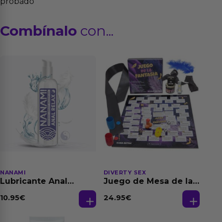
probado
Combínalo
con...
NANAMI
DIVERTY SEX
Lubricante Anal
Juego de Mesa de las
Relajante Extra
Fantasias
Dilatación Base Agua
10.95
€
24.95
€
150 ml