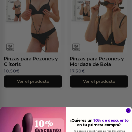
Pinzas para Pezones y
Pinzas para Pezones y
Clítoris
Mordaza de Bola
10.50
€
17.50
€
Ver el producto
Ver el producto
¿Quieres un
10% de descuento
en tu primera compra?
Más
informacion
Regístrate para recibir acceso a nuestras últimas