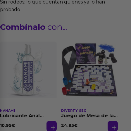
Sin rodeos: lo que cuentan quienes ya lo han
probado
Combínalo
con...
NANAMI
DIVERTY SEX
Lubricante Anal
Juego de Mesa de las
Relajante Extra
Fantasias
Dilatación Base Agua
10.95
€
24.95
€
150 ml