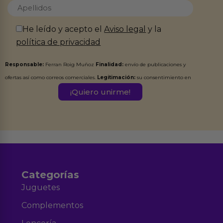
He leído y acepto el
Aviso legal
y la
política de privacidad
Responsable:
Ferran Roig Muñoz
Finalidad:
envío de publicaciones y
ofertas así como correos comerciales.
Legitimación:
su consentimiento en
este formulario.
Destinatarios:
Ferran Roig Muñoz. Podrás ejercer tus
Derechos de Acceso, Rectificación, Limitación, Oposición o Supresión de los
datos en el correo hola@erotiks.es. Para más información consulta nuestro
Aviso legal
Política de Privacidad
y nuestra
.
Categorías
Juguetes
Complementos