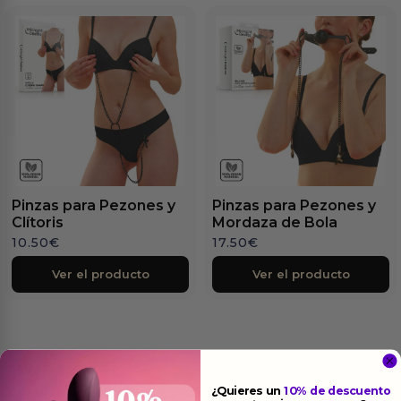
Pinzas para Pezones y
Pinzas para Pezones y
Clítoris
Mordaza de Bola
10.50
€
17.50
€
Ver el producto
Ver el producto
¿Quieres un
10% de descuento