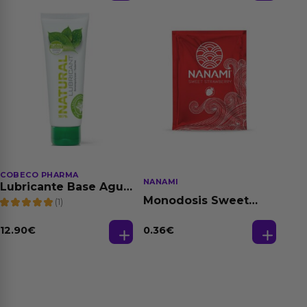
COBECO PHARMA
NANAMI
Lubricante Base Agua
100% Natural 125 ml
Monodosis Sweet
(1)
Strawberry - Fresa
Base Agua 4 ml
12.90
€
0.36
€