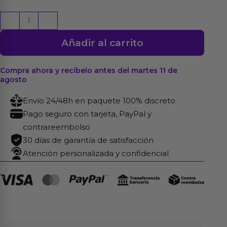
Pinzas
-
+
para
Añadir al carrito
Pezones
con
Lazos
Compra ahora y recíbelo antes del martes 11 de
agosto
Rojos
cantidad
Envío 24/48h en paquete 100% discreto
Pago seguro con tarjeta, PayPal y
contrareembolso
30 días de garantía de satisfacción
Atención personalizada y confidencial