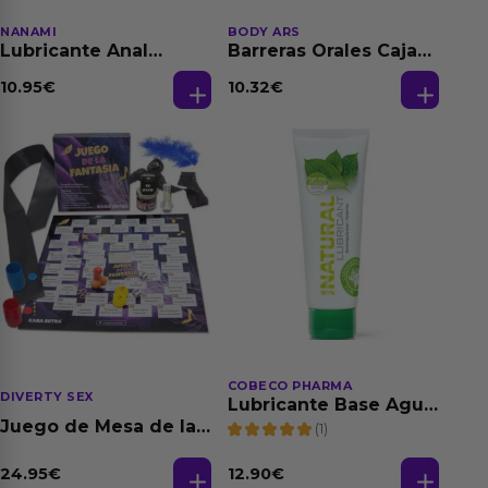
NANAMI
BODY ARS
Lubricante Anal
Barreras Orales Caja
Relajante Extra
de 3 Ud
Dilatación Base Agua
10.95
€
10.32
€
150 ml
COBECO PHARMA
DIVERTY SEX
Lubricante Base Agua
100% Natural 125 ml
Juego de Mesa de las
(1)
Fantasias
24.95
€
12.90
€