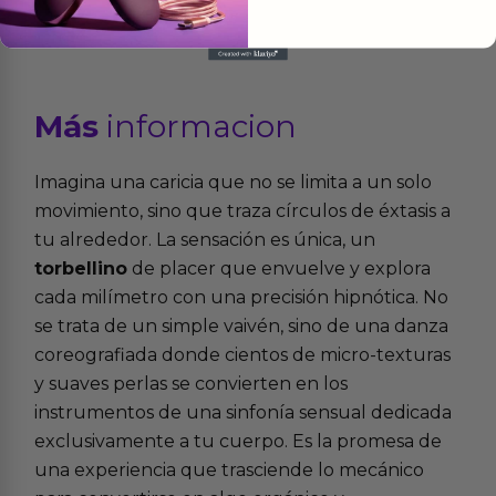
Más
informacion
Imagina una caricia que no se limita a un solo
movimiento, sino que traza círculos de éxtasis a
tu alrededor. La sensación es única, un
torbellino
de placer que envuelve y explora
cada milímetro con una precisión hipnótica. No
se trata de un simple vaivén, sino de una danza
coreografiada donde cientos de micro-texturas
y suaves perlas se convierten en los
instrumentos de una sinfonía sensual dedicada
exclusivamente a tu cuerpo. Es la promesa de
una experiencia que trasciende lo mecánico