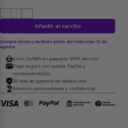
Pipedream
-
+
Extreme
Añadir al carrito
Toyz
Masturbador
Recargable
Compra ahora y recíbelo antes del miércoles 12 de
agosto
Roto-
Bator
Envío 24/48h en paquete 100% discreto
cantidad
Pago seguro con tarjeta, PayPal y
contrareembolso
30 días de garantía de satisfacción
Atención personalizada y confidencial