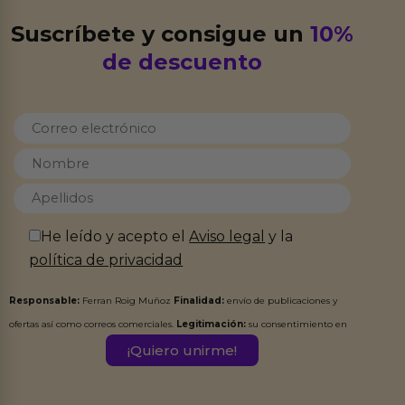
Suscríbete y consigue un
10%
de descuento
He leído y acepto el
Aviso legal
y la
política de privacidad
Responsable:
Ferran Roig Muñoz
Finalidad:
envío de publicaciones y
ofertas así como correos comerciales.
Legitimación:
su consentimiento en
este formulario.
Destinatarios:
Ferran Roig Muñoz. Podrás ejercer tus
Derechos de Acceso, Rectificación, Limitación, Oposición o Supresión de los
datos en el correo hola@erotiks.es. Para más información consulta nuestro