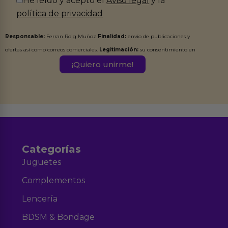
He leído y acepto el
Aviso legal
y la
política de privacidad
Responsable:
Ferran Roig Muñoz
Finalidad:
envío de publicaciones y
ofertas así como correos comerciales.
Legitimación:
su consentimiento en
este formulario.
Destinatarios:
Ferran Roig Muñoz. Podrás ejercer tus
Derechos de Acceso, Rectificación, Limitación, Oposición o Supresión de los
datos en el correo hola@erotiks.es. Para más información consulta nuestro
Aviso legal
Política de Privacidad
y nuestra
.
Categorías
Juguetes
Complementos
Lencería
BDSM & Bondage