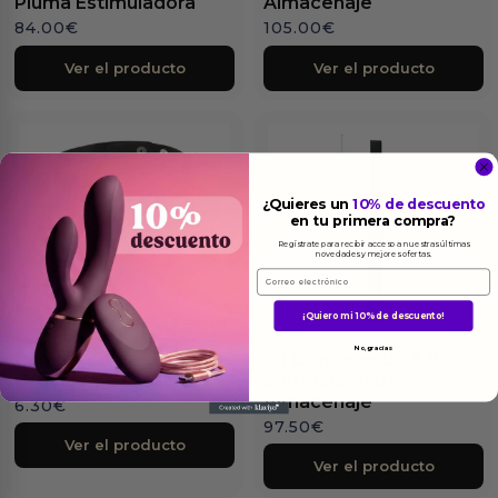
Pluma Estimuladora
Almacenaje
84.00
€
105.00
€
Ver el producto
Ver el producto
¿Quieres un
10% de descuento
en tu primera compra?
Regístrate para recibir acceso a nuestras últimas
novedades y mejores ofertas.
Email
¡Quiero mi 10% de descuento!
No, gracias
Choker con Aro con
Kit Bondage de 8 Pz
Orejitas y Cascabel
con Maletín de
Almacenaje
6.30
€
97.50
€
Ver el producto
Ver el producto