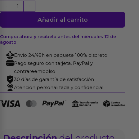
Pjur
-
+
Gel
Añadir al carrito
Cult
Ultra
Shine
Compra ahora y recíbelo antes del miércoles 12 de
agosto
250
ml
Envío 24/48h en paquete 100% discreto
cantidad
Pago seguro con tarjeta, PayPal y
contrareembolso
30 días de garantía de satisfacción
Atención personalizada y confidencial
Descripción
del producto