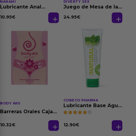
NANAMI
DIVERTY SEX
Lubricante Anal
Juego de Mesa de las
Relajante Extra
Fantasias
Dilatación Base Agua
10.95
€
24.95
€
150 ml
COBECO PHARMA
BODY ARS
Lubricante Base Agua
100% Natural 125 ml
Barreras Orales Caja
(1)
de 3 Ud
10.32
€
12.90
€