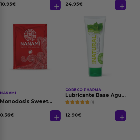
Dilatación Base Agua
10.95
€
24.95
€
150 ml
COBECO PHARMA
NANAMI
Lubricante Base Agua
100% Natural 125 ml
Monodosis Sweet
(1)
Strawberry - Fresa
Base Agua 4 ml
0.36
€
12.90
€