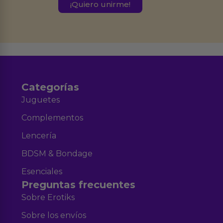
este formulario.
Destinatarios:
Ferran Roig Muñoz. Podrás ejercer tus
Derechos de Acceso, Rectificación, Limitación, Oposición o Supresión de los
datos en el correo hola@erotiks.es. Para más información consulta nuestro
Aviso legal
Política de Privacidad
y nuestra
.
Categorías
Juguetes
Complementos
Lencería
BDSM & Bondage
Esenciales
Preguntas frecuentes
Sobre Erotiks
Sobre los envíos