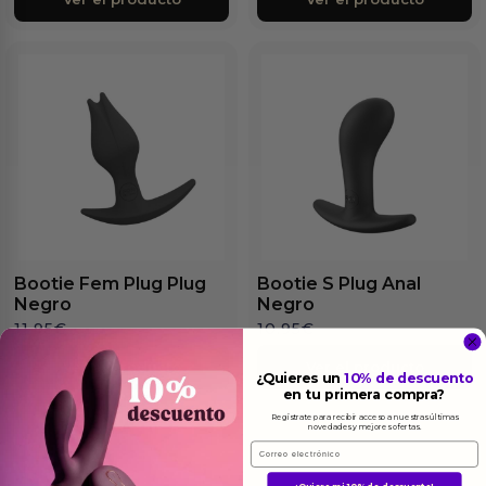
Bootie Fem Plug Plug
Bootie S Plug Anal
Negro
Negro
11.95
€
10.95
€
Ver el producto
Ver el producto
¿Quieres un
10% de descuento
en tu primera compra?
Regístrate para recibir acceso a nuestras últimas
novedades y mejores ofertas.
Email