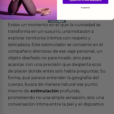
¡Quiero mi 10% de descuento!
No, gracias
Más
informacion
Existe un momento en el que la curiosidad se
transforma en un susurro, una invitación a
explorar territorios íntimos con respeto y
delicadeza. Este estimulador se convierte en el
compañero silencioso de ese viaje personal, un
objeto diseñado no para invadir, sino para
acariciar con una precisión que despierta ecos
de placer donde antes solo había preguntas. Su
forma, que parece entender la geografía del
cuerpo, busca de manera natural ese punto
interno de
estimulación
profunda,
prometiendo no una simple sensación, sino una
conversación íntima entre la piel y el dispositivo.