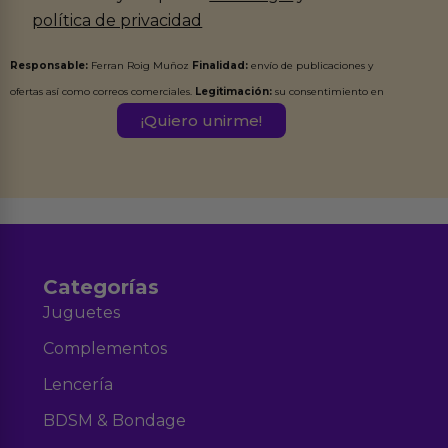
política de privacidad
Responsable:
Ferran Roig Muñoz
Finalidad:
envío de publicaciones y
ofertas así como correos comerciales.
Legitimación:
su consentimiento en
este formulario.
Destinatarios:
Ferran Roig Muñoz. Podrás ejercer tus
Derechos de Acceso, Rectificación, Limitación, Oposición o Supresión de los
datos en el correo hola@erotiks.es. Para más información consulta nuestro
Aviso legal
Política de Privacidad
y nuestra
.
Categorías
Juguetes
Complementos
Lencería
BDSM & Bondage