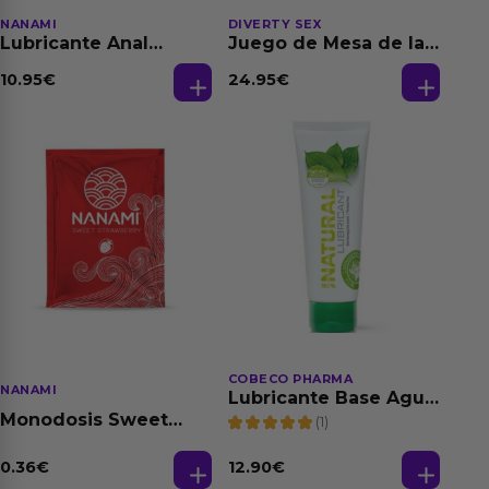
NANAMI
DIVERTY SEX
Lubricante Anal
Juego de Mesa de las
Relajante Extra
Fantasias
Dilatación Base Agua
10.95
€
24.95
€
150 ml
COBECO PHARMA
NANAMI
Lubricante Base Agua
100% Natural 125 ml
Monodosis Sweet
(1)
Strawberry - Fresa
Base Agua 4 ml
0.36
€
12.90
€