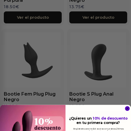
Púrpura
Negro
18.50
€
13.75
€
Ver el producto
Ver el producto
Bootie Fem Plug Plug
Bootie S Plug Anal
Negro
Negro
11.95
€
10.95
€
Ver el producto
Ver el producto
¿Quieres un
10% de descuento
en tu primera compra?
Regístrate para recibir acceso a nuestras últimas