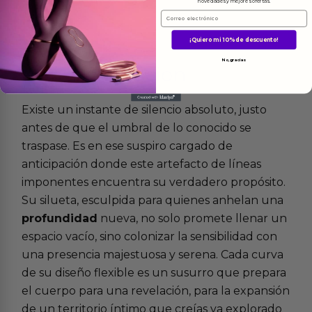
novedades y mejores ofertas.
Email
¡Quiero mi 10% de descuento!
No, gracias
Más
informacion
Existe un instante de silencio absoluto, justo
antes de que el umbral de lo conocido se
traspase. Es en ese suspiro cargado de
anticipación donde este artefacto de líneas
imponentes encuentra su verdadero propósito.
Su silueta, esculpida para quienes anhelan una
profundidad
nueva, no solo promete llenar un
espacio vacío, sino colonizar la sensibilidad con
una presencia majestuosa y serena. Cada curva
de su diseño flexible es un susurro que prepara
el cuerpo para una revelación, para la expansión
de un territorio íntimo que creías ya explorado