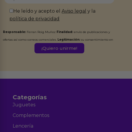
He leído y acepto el
Aviso legal
y la
política de privacidad
Responsable:
Ferran Roig Muñoz
Finalidad:
envío de publicaciones y
ofertas así como correos comerciales.
Legitimación:
su consentimiento en
este formulario.
Destinatarios:
Ferran Roig Muñoz. Podrás ejercer tus
Derechos de Acceso, Rectificación, Limitación, Oposición o Supresión de los
datos en el correo hola@erotiks.es. Para más información consulta nuestro
Aviso legal
Política de Privacidad
y nuestra
.
Categorías
Juguetes
Complementos
Lencería