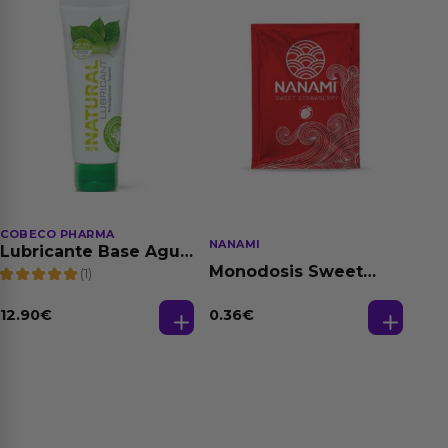
COBECO PHARMA
NANAMI
Lubricante Base Agua
100% Natural 125 ml
Monodosis Sweet
(1)
Strawberry - Fresa
Base Agua 4 ml
12.90
€
0.36
€