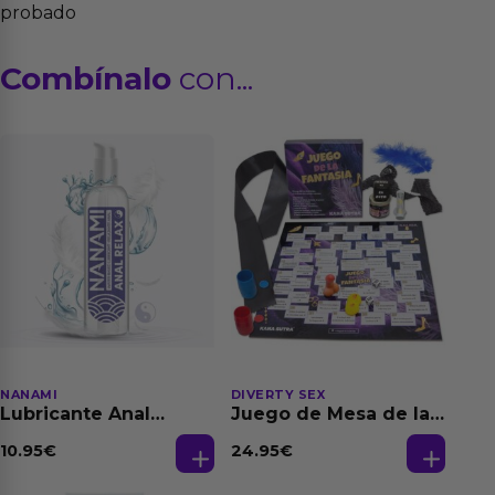
probado
Combínalo
con...
NANAMI
DIVERTY SEX
Lubricante Anal
Juego de Mesa de las
Relajante Extra
Fantasias
Dilatación Base Agua
10.95
€
24.95
€
150 ml