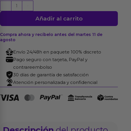
Plug
-
+
Anal
Añadir al carrito
de
Metal
Azul
Compra ahora y recíbelo antes del martes 11 de
agosto
Rosebud
con
Envío 24/48h en paquete 100% discreto
Joya
Pago seguro con tarjeta, PayPal y
Rosa
contrareembolso
cantidad
30 días de garantía de satisfacción
Atención personalizada y confidencial
Descripción
del producto