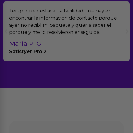
engo que destacar la facilidad que hay en
En
ncontrar la información de contacto porque
ve
yer no recibí mi paquete y quería saber el
mu
orque y me lo resolvieron enseguida.
co
Maria P. G.
T
atisfyer Pro 2
An