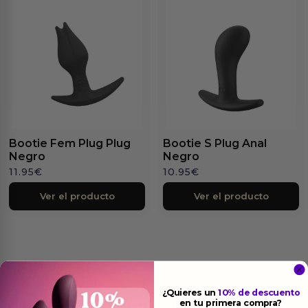
Bootie Fem Plug Plug
Bootie S Plug Anal
Negro
Negro
11.95
€
10.95
€
Ver el producto
Ver el producto
¿Quieres un
10% de descuento
Más
informacion
en tu primera compra?