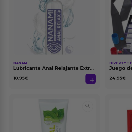
NANAMI
DIVERTY S
Lubricante Anal Relajante Extra
Juego de
Dilatación Base Agua 150 ml
10.95
€
24.95
€