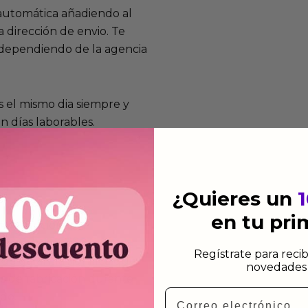
 automática añadiendo al
 dirección de envio. Te
e dependiendo de la agencia
 el mismo dia siempre y
n días laborables.
¿Quieres un
en tu pr
mos funcionan
de fabricación te lo
Regístrate para recib
de garantía significa que
novedades 
s de fabricación durante
Email
ido.