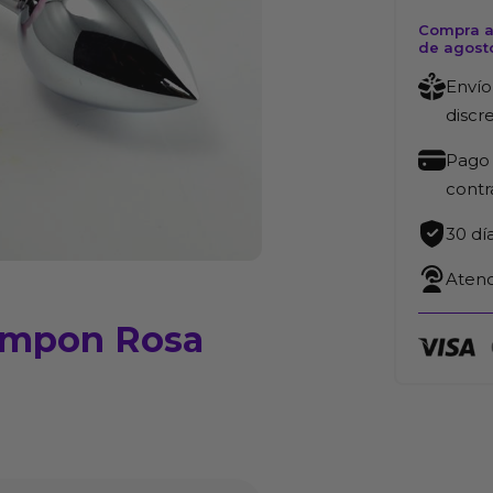
Compra ah
de agost
Envío
discr
Pago 
cont
30 dí
Atenc
Pompon Rosa