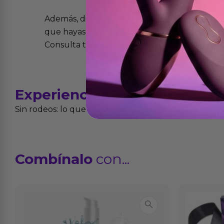
Además, dispones de 15 días desde la entreg
que hayas recibido y que simplemente no te 
Consulta todos los detalles en nuestra políti
Experiencias
reales
Sin rodeos: lo que cuentan quienes ya lo han proba
Combínalo
con...