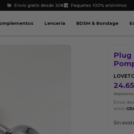
Envío gratis desde 30€
Paquetes 100% anónimos
 Juguetes
Abrir Complementos
Abrir Lencería
Abri
omplementos
Lencería
BDSM & Bondage
E
Plug
Pomp
LOVET
24.6
Impuestos
Envío de
envío
GR
Sin exis