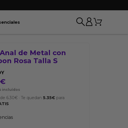
Carrito
r BDSM & Bondage
Abrir Esenciales
senciales
 Anal de Metal con
on Rosa Talla S
OY
5
€
 incluídos
sde
6.30
€
·
Te quedan
5.35
€
para
ATIS
tencias