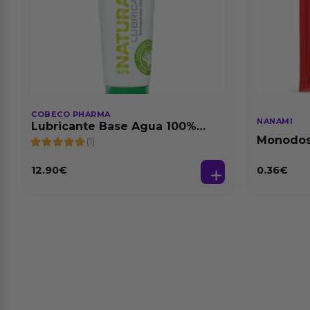
COBECO PHARMA
NANAMI
Lubricante Base Agua 100%
Natural 125 ml
Monodosi
(1)
Fresa Ba
12.90
€
0.36
€