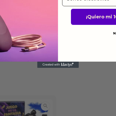
a para devolver productos
gusten o no los quieras.
¡Quiero mi 
ca de devoluciones.
N
do