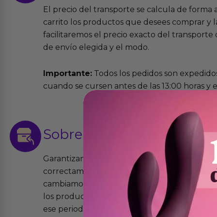
El precio del transporte se calcula de forma
carrito los productos que desees comprar y la
facilitaremos el precio exacto del transport
de envío elegida y el modo.
Importante:
Todos los pedidos son expedidos
cuando se cursen antes de las 13:00 horas y e
Sobre las
devoluciones
Garantizamos que los productos que vende
correctamente y que si tienen algún defecto 
cambiamos sin costo alguno. La ley de 2 años 
los productos tienen garantía contra defecto
ese periodo pero no por mal uso o uso indeb