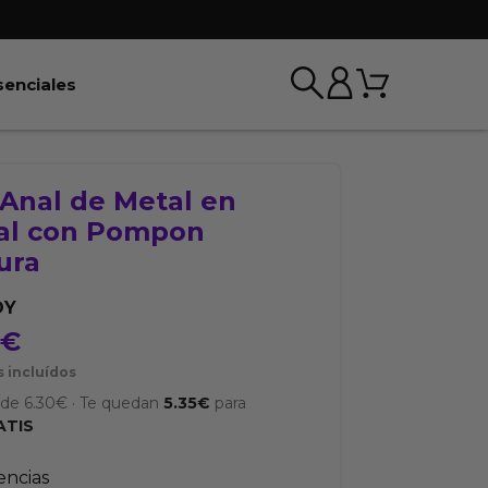
Carrito
r BDSM & Bondage
Abrir Esenciales
senciales
 Anal de Metal en
ral con Pompon
ura
OY
5
€
 incluídos
sde
6.30
€
·
Te quedan
5.35
€
para
ATIS
tencias