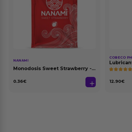
COBECO P
NANAMI
Lubrican
Natural 1
Monodosis Sweet Strawberry -
Fresa Base Agua 4 ml
0.36
€
12.90
€