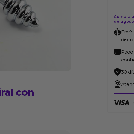
Compra ah
de agost
Envío
discr
Pago 
cont
30 dí
Atenc
ral con