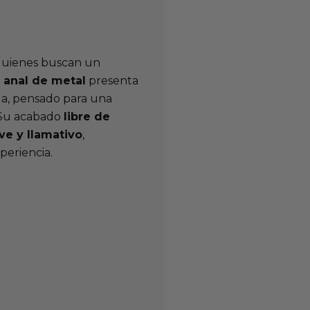
 quienes buscan un
 anal de metal
presenta
da, pensado para una
 Su acabado
libre de
e y llamativo
,
periencia.