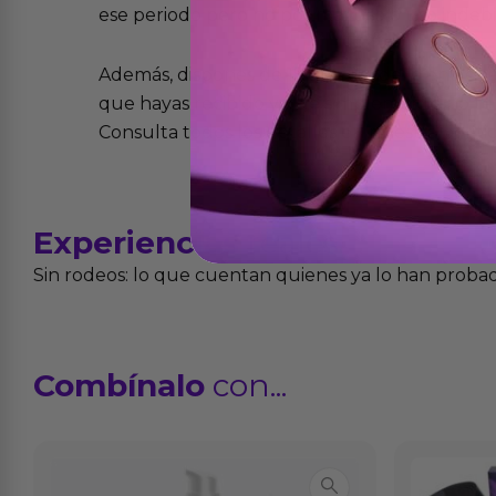
ese periodo pero no por mal uso o uso indeb
Además, dispones de 15 días desde la entreg
que hayas recibido y que simplemente no te 
Consulta todos los detalles en nuestra políti
Experiencias
reales
Sin rodeos: lo que cuentan quienes ya lo han proba
Combínalo
con...