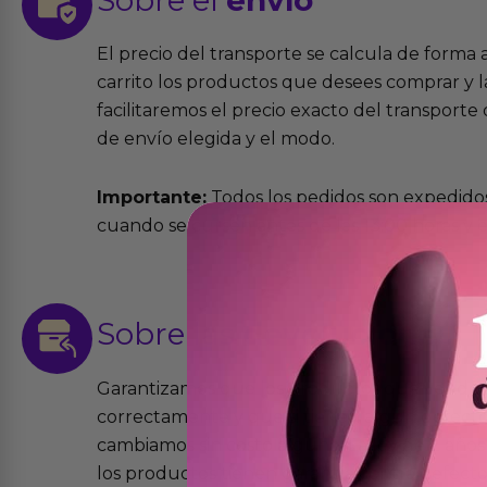
El precio del transporte se calcula de forma
carrito los productos que desees comprar y la
facilitaremos el precio exacto del transport
de envío elegida y el modo.
Importante:
Todos los pedidos son expedidos
cuando se cursen antes de las 13:00 horas y e
Sobre las
devoluciones
Garantizamos que los productos que vende
correctamente y que si tienen algún defecto 
cambiamos sin costo alguno. La ley de 2 años 
los productos tienen garantía contra defecto