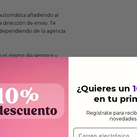
 automática añadiendo al
 dirección de envio. Te
e dependiendo de la agencia
 el mismo dia siempre y
n días laborables.
¿Quieres un
en tu pr
mos funcionan
Regístrate para recib
de fabricación te lo
novedades 
de garantía significa que
Email
s de fabricación durante