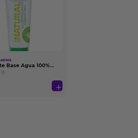
HARMA
te Base Agua 100%
25 ml
(1)