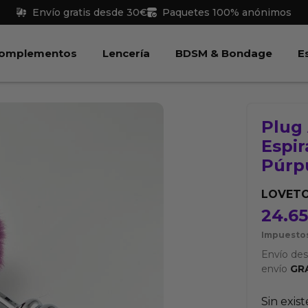
Envío gratis desde 30€
Paquetes 100% anónimos
 Juguetes
Abrir Complementos
Abrir Lencería
Abri
omplementos
Lencería
BDSM & Bondage
E
Plug
Espi
Púrp
LOVET
24.6
Impuestos
Envío de
envío
GR
Sin exis