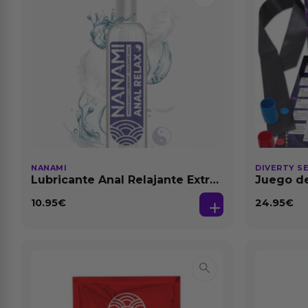
NANAMI
DIVERTY S
Lubricante Anal Relajante Extra
Juego de
Dilatación Base Agua 150 ml
10.95
€
24.95
€