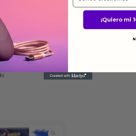
ido.
¡Quiero mi 
a para devolver productos
gusten o no los quieras.
ca de devoluciones.
N
do