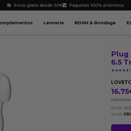
Envío gratis desde 30€
Paquetes 100% anónimos
 Juguetes
Abrir Complementos
Abrir Lencería
Abri
omplementos
Lencería
BDSM & Bondage
E
Plug 
6.5 
★★★★★
★★★★★
LOVET
16.75
Impuestos
Envío de
envío
GR
Plug