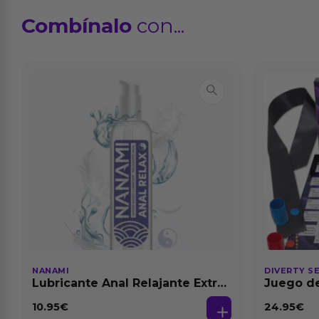
Combínalo
con...
NANAMI
DIVERTY S
Lubricante Anal Relajante Extra
Juego de
Dilatación Base Agua 150 ml
10.95
€
24.95
€