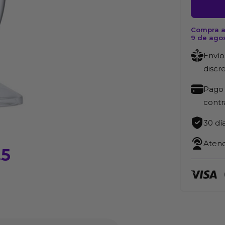
Anal
Flawless
Compra a
Clear
9 de ago
6.5
Envío
Transpa
discr
cantida
Pago 
cont
30 dí
Atenc
.5