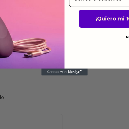
de fabricación te lo
de garantía significa que
¡Quiero mi 
s de fabricación durante
ido.
N
a para devolver productos
gusten o no los quieras.
ca de devoluciones.
do