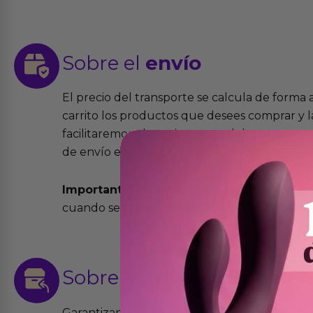
Sobre el
envío
El precio del transporte se calcula de forma
carrito los productos que desees comprar y la
facilitaremos el precio exacto del transport
de envío elegida y el modo.
Importante:
Todos los pedidos son expedidos
cuando se cursen antes de las 13:00 horas y e
Sobre las
devoluciones
Garantizamos que los productos que vende