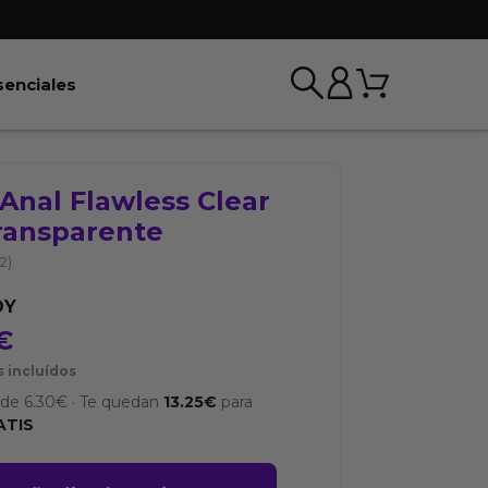
Carrito
r BDSM & Bondage
Abrir Esenciales
senciales
Anal Flawless Clear
Transparente
(2)
OY
€
 incluídos
sde
6.30
€
·
Te quedan
13.25
€
para
ATIS