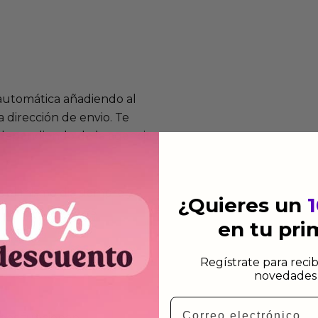
 automática añadiendo al
 dirección de envio. Te
e dependiendo de la agencia
 el mismo dia siempre y
¿Quieres un
n días laborables.
en tu pr
Regístrate para recib
novedades 
Email
mos funcionan