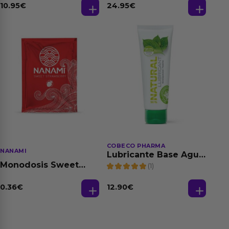
Dilatación Base Agua
10.95
€
24.95
€
150 ml
COBECO PHARMA
NANAMI
Lubricante Base Agua
100% Natural 125 ml
Monodosis Sweet
(1)
Strawberry - Fresa
Base Agua 4 ml
0.36
€
12.90
€