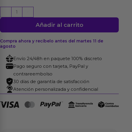
Plug
-
+
Anal
Añadir al carrito
Lure
Me
Talla
Compra ahora y recíbelo antes del martes 11 de
agosto
S
Negro
Envío 24/48h en paquete 100% discreto
cantidad
Pago seguro con tarjeta, PayPal y
contrareembolso
30 días de garantía de satisfacción
Atención personalizada y confidencial