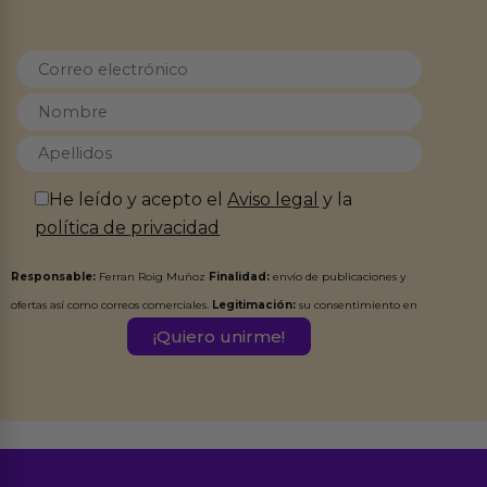
He leído y acepto el
Aviso legal
y la
política de privacidad
Responsable:
Ferran Roig Muñoz
Finalidad:
envío de publicaciones y
ofertas así como correos comerciales.
Legitimación:
su consentimiento en
este formulario.
Destinatarios:
Ferran Roig Muñoz. Podrás ejercer tus
Derechos de Acceso, Rectificación, Limitación, Oposición o Supresión de los
datos en el correo hola@erotiks.es. Para más información consulta nuestro
Aviso legal
Política de Privacidad
y nuestra
.