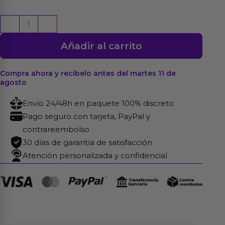
Plug
-
+
Anal
Añadir al carrito
Metal
RoseBud
Classic
Compra ahora y recíbelo antes del martes 11 de
agosto
con
Joya
Envío 24/48h en paquete 100% discreto
Verde
Pago seguro con tarjeta, PayPal y
Talla
contrareembolso
L
30 días de garantía de satisfacción
cantidad
Atención personalizada y confidencial