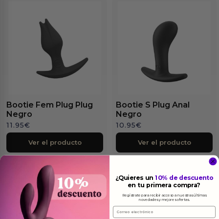
Bootie Fem Plug Plug
Bootie S Plug Anal
Negro
Negro
11.95
€
10.95
€
Ver el producto
Ver el producto
¿Quieres un
10% de descuento
en tu primera compra?
Regístrate para recibir acceso a nuestras últimas
novedades y mejores ofertas.
Email