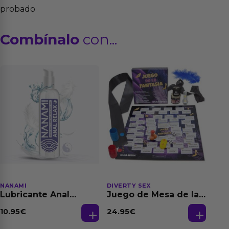
probado
Combínalo
con...
NANAMI
DIVERTY SEX
Lubricante Anal
Juego de Mesa de las
Relajante Extra
Fantasias
Dilatación Base Agua
10.95
€
24.95
€
150 ml