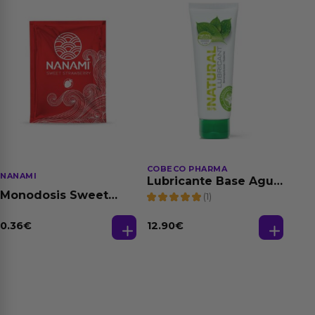
COBECO PHARMA
NANAMI
Lubricante Base Agua
100% Natural 125 ml
Monodosis Sweet
(1)
Strawberry - Fresa
Base Agua 4 ml
0.36
€
12.90
€